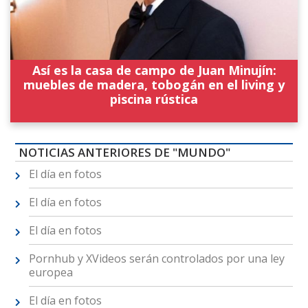
Así es la casa de campo de Juan Minujín:
muebles de madera, tobogán en el living y
piscina rústica
NOTICIAS ANTERIORES DE "MUNDO"
El día en fotos
El día en fotos
El día en fotos
Pornhub y XVideos serán controlados por una ley
europea
El día en fotos