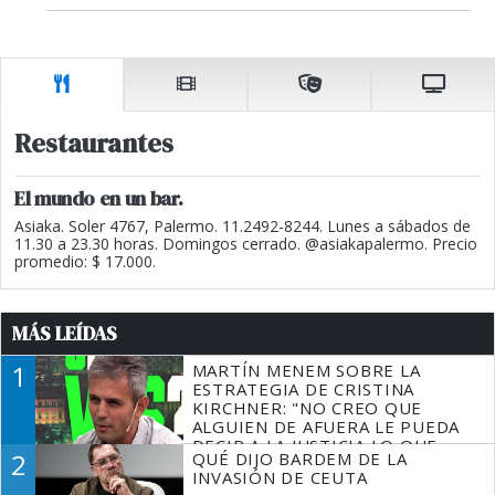
Restaurantes
El mundo en un bar.
Asiaka. Soler 4767, Palermo. 11.2492-8244. Lunes a sábados de
11.30 a 23.30 horas. Domingos cerrado. @asiakapalermo. Precio
promedio: $ 17.000.
MÁS LEÍDAS
1
MARTÍN MENEM SOBRE LA
ESTRATEGIA DE CRISTINA
KIRCHNER: "NO CREO QUE
ALGUIEN DE AFUERA LE PUEDA
DECIR A LA JUSTICIA LO QUE
2
QUÉ DIJO BARDEM DE LA
TIENE QUE HACER"
INVASIÓN DE CEUTA