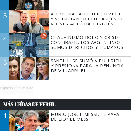
3
ALEXIS MAC ALLISTER CUMPLIÓ
Y SE IMPLANTÓ PELO ANTES DE
VOLVER AL FÚTBOL INGLÉS
4
CHAUVINISMO BOBO Y CRISIS
CON BRASIL: LOS ARGENTINOS
SOMOS DERECHOS Y HUMANOS
5
SANTILLI SE SUMÓ A BULLRICH
Y PRESIONA PARA LA RENUNCIA
DE VILLARRUEL
Espacio Publicitario
MÁS LEÍDAS DE PERFIL
1
MURIÓ JORGE MESSI, EL PAPÁ
DE LIONEL MESSI