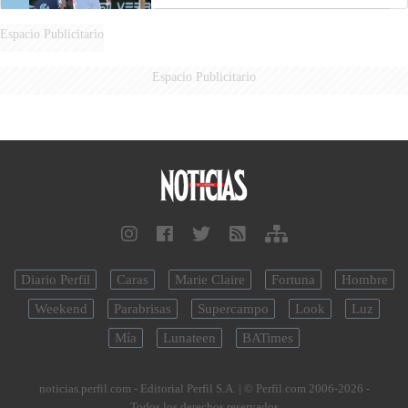
Espacio Publicitario
Espacio Publicitario
Diario Perfil
Caras
Marie Claire
Fortuna
Hombre
Weekend
Parabrisas
Supercampo
Look
Luz
Mía
Lunateen
BATimes
noticias.perfil.com - Editorial Perfil S.A.
| © Perfil.com 2006-2026 -
Todos los derechos reservados