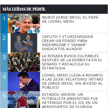
MÁS LEÍDAS DE PERFIL
1
MURIÓ JORGE MESSI, EL PAPÁ
DE LIONEL MESSI
2
CAPUTO Y STURZENEGGER
CREAN UN FONDO PARA
INDEMNIZAR Y “GANAR”
SINDICATOS ALIADOS
3
LA ROSADA BUSCA CULPABLES
DESPUÉS DE LA DERROTA EN EL
SENADO Y RECALCULA SU
ESTRATEGIA
4
LIONEL MESSI LLEGA A ROSARIO
A LAS 20.30: VELATORIO ÍNTIMO
DE JORGE MESSI, SIN ACCESO AL
PÚBLICO
5
ESTADOS UNIDOS: UN
FUTBOLISTA ARGENTINO FUE
DETENIDO POR EL ICE EN UN
AEROPUERTO DE FLORIDA