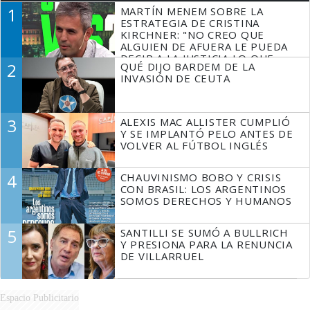
1
MARTÍN MENEM SOBRE LA
ESTRATEGIA DE CRISTINA
KIRCHNER: "NO CREO QUE
ALGUIEN DE AFUERA LE PUEDA
DECIR A LA JUSTICIA LO QUE
2
QUÉ DIJO BARDEM DE LA
TIENE QUE HACER"
INVASIÓN DE CEUTA
3
ALEXIS MAC ALLISTER CUMPLIÓ
Y SE IMPLANTÓ PELO ANTES DE
VOLVER AL FÚTBOL INGLÉS
4
CHAUVINISMO BOBO Y CRISIS
CON BRASIL: LOS ARGENTINOS
SOMOS DERECHOS Y HUMANOS
5
SANTILLI SE SUMÓ A BULLRICH
Y PRESIONA PARA LA RENUNCIA
DE VILLARRUEL
Espacio Publicitario