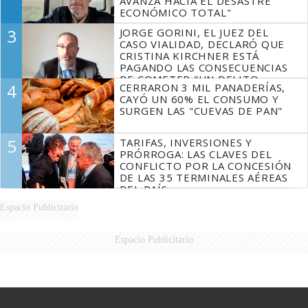
AVANZA HACIA EL DESASTRE
ECONÓMICO TOTAL"
3
JORGE GORINI, EL JUEZ DEL
CASO VIALIDAD, DECLARÓ QUE
CRISTINA KIRCHNER ESTÁ
PAGANDO LAS CONSECUENCIAS
DE COMETER "UN DELITO
4
CERRARON 3 MIL PANADERÍAS,
COMPROBADO"
CAYÓ UN 60% EL CONSUMO Y
SURGEN LAS "CUEVAS DE PAN"
5
TARIFAS, INVERSIONES Y
PRÓRROGA: LAS CLAVES DEL
CONFLICTO POR LA CONCESIÓN
DE LAS 35 TERMINALES AÉREAS
DEL PAÍS
Espacio Publicitario
Espacio Publicitario