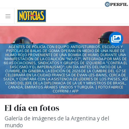
AGENTES DE POLICÍA CON EQUIPO ANTIDISTURBIOS, ESCUDOS Y
PISTOLAS DE BALAS DE GOMA OPERAN EN MEDIO DE UNA NUBE DE
HUMO ROJO PROVENIENTE DE UNA BOMBA DE HUMO DURANTE UNA
MANIFESTACIÓN DE LA COALICIÓN "NO-G7", INTEGRADA POR MÁS DE
60 ASOCIACIONES, SINDICATOS Y GRUPOS DE IZQUIERDA "CONTRA EL
FASCISMO Y EL IMPERIALISMO", UN DÍA ANTES DEL INICIO DE LA
CUMBRE, EN GINEBRA. LA EDICIÓN DE 2026 DE LA CUMBRE DEL G7 SE
CELEBRARÁ EN LA CIUDAD FRANCESA DE ÉVIAN-LES-BAINS, CERCA DE
SUIZA, Y CONTARÁ CON LA ASISTENCIA DE LÍDERES DE LOS PAÍSES, ASÍ
COMO DEL JEFE DE LA DIPLOMACIA DE LA UE Y MINISTROS DE BRASIL,
CANADÁ, EMIRATOS ÁRABES UNIDOS Y TURQUÍA. | FOTO:FABRICE
COFFRINI / AFP
El día en fotos
Galería de imágenes de la Argentina y del
mundo