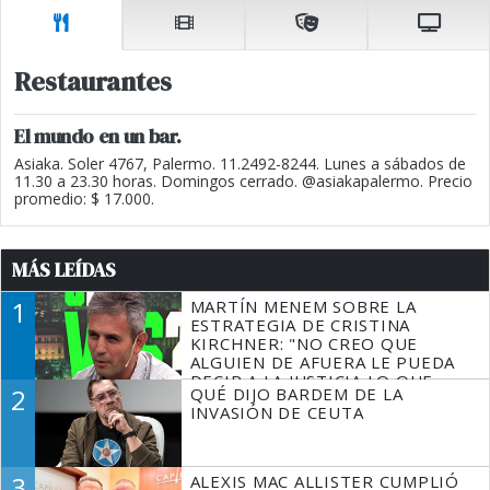
Restaurantes
El mundo en un bar.
Asiaka. Soler 4767, Palermo. 11.2492-8244. Lunes a sábados de
11.30 a 23.30 horas. Domingos cerrado. @asiakapalermo. Precio
promedio: $ 17.000.
MÁS LEÍDAS
1
MARTÍN MENEM SOBRE LA
ESTRATEGIA DE CRISTINA
KIRCHNER: "NO CREO QUE
ALGUIEN DE AFUERA LE PUEDA
DECIR A LA JUSTICIA LO QUE
2
QUÉ DIJO BARDEM DE LA
TIENE QUE HACER"
INVASIÓN DE CEUTA
3
ALEXIS MAC ALLISTER CUMPLIÓ