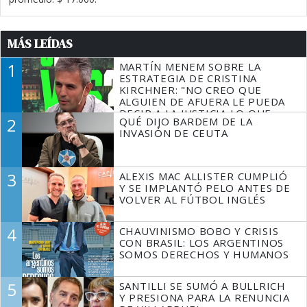
MÁS LEÍDAS
1
MARTÍN MENEM SOBRE LA
ESTRATEGIA DE CRISTINA
KIRCHNER: "NO CREO QUE
ALGUIEN DE AFUERA LE PUEDA
DECIR A LA JUSTICIA LO QUE
2
QUÉ DIJO BARDEM DE LA
TIENE QUE HACER"
INVASIÓN DE CEUTA
3
ALEXIS MAC ALLISTER CUMPLIÓ
Y SE IMPLANTÓ PELO ANTES DE
VOLVER AL FÚTBOL INGLÉS
4
CHAUVINISMO BOBO Y CRISIS
CON BRASIL: LOS ARGENTINOS
SOMOS DERECHOS Y HUMANOS
5
SANTILLI SE SUMÓ A BULLRICH
Y PRESIONA PARA LA RENUNCIA