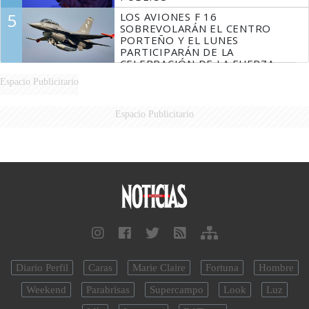
5
LOS AVIONES F 16
SOBREVOLARÁN EL CENTRO
PORTEÑO Y EL LUNES
PARTICIPARÁN DE LA
CELEBRACIÓN DE LA FUERZA
AÉREA
Espacio Publicitario
Espacio Publicitario
Diario Perfil
Caras
Marie Claire
Fortuna
Hombre
Weekend
Parabrisas
Supercampo
Look
Luz