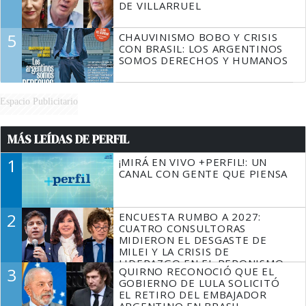
DE VILLARRUEL
5
CHAUVINISMO BOBO Y CRISIS
CON BRASIL: LOS ARGENTINOS
SOMOS DERECHOS Y HUMANOS
Espacio Publicitario
MÁS LEÍDAS DE PERFIL
1
¡MIRÁ EN VIVO +PERFIL!: UN
CANAL CON GENTE QUE PIENSA
2
ENCUESTA RUMBO A 2027:
CUATRO CONSULTORAS
MIDIERON EL DESGASTE DE
MILEI Y LA CRISIS DE
LIDERAZGO EN EL PERONISMO
3
QUIRNO RECONOCIÓ QUE EL
GOBIERNO DE LULA SOLICITÓ
EL RETIRO DEL EMBAJADOR
ARGENTINO EN BRASIL