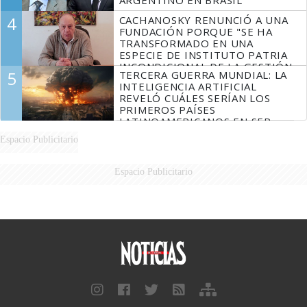
4
CACHANOSKY RENUNCIÓ A UNA
FUNDACIÓN PORQUE "SE HA
TRANSFORMADO EN UNA
ESPECIE DE INSTITUTO PATRIA
INCONDICIONAL DE LA GESTIÓN
5
TERCERA GUERRA MUNDIAL: LA
DE MILEI"
INTELIGENCIA ARTIFICIAL
REVELÓ CUÁLES SERÍAN LOS
PRIMEROS PAÍSES
LATINOAMERICANOS EN SER
DERROTADOS
Espacio Publicitario
Espacio Publicitario