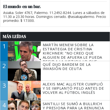
El mundo en un bar.
Asiaka. Soler 4767, Palermo. 11.2492-8244. Lunes a sábados de
11.30 a 23.30 horas. Domingos cerrado. @asiakapalermo. Precio
promedio: $ 17.000.
MÁS LEÍDAS
1
MARTÍN MENEM SOBRE LA
ESTRATEGIA DE CRISTINA
KIRCHNER: "NO CREO QUE
ALGUIEN DE AFUERA LE PUEDA
DECIR A LA JUSTICIA LO QUE
2
QUÉ DIJO BARDEM DE LA
TIENE QUE HACER"
INVASIÓN DE CEUTA
3
ALEXIS MAC ALLISTER CUMPLIÓ
Y SE IMPLANTÓ PELO ANTES DE
VOLVER AL FÚTBOL INGLÉS
4
SANTILLI SE SUMÓ A BULLRICH
Y PRESIONA PARA LA RENUNCIA