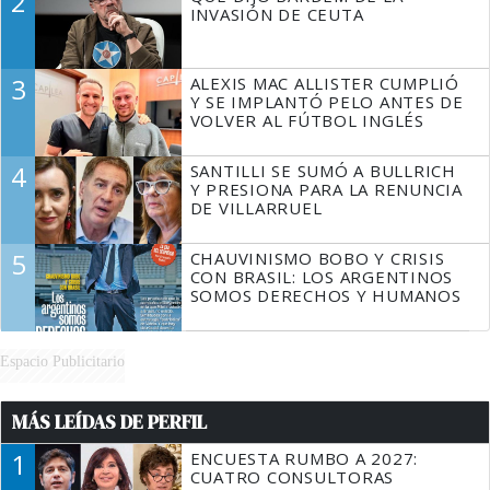
2
TIENE QUE HACER"
INVASIÓN DE CEUTA
3
ALEXIS MAC ALLISTER CUMPLIÓ
Y SE IMPLANTÓ PELO ANTES DE
VOLVER AL FÚTBOL INGLÉS
4
SANTILLI SE SUMÓ A BULLRICH
Y PRESIONA PARA LA RENUNCIA
DE VILLARRUEL
5
CHAUVINISMO BOBO Y CRISIS
CON BRASIL: LOS ARGENTINOS
SOMOS DERECHOS Y HUMANOS
Espacio Publicitario
MÁS LEÍDAS DE PERFIL
1
ENCUESTA RUMBO A 2027:
CUATRO CONSULTORAS