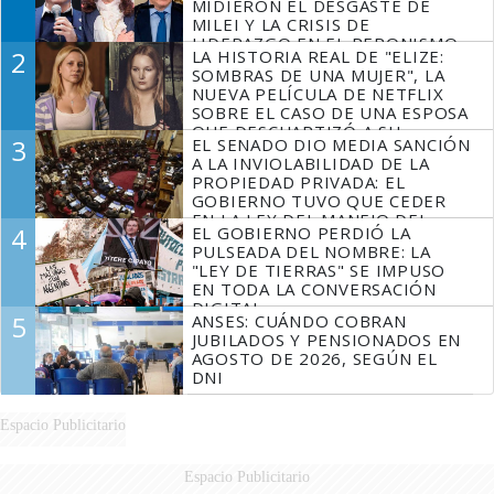
MIDIERON EL DESGASTE DE
MILEI Y LA CRISIS DE
LIDERAZGO EN EL PERONISMO
2
LA HISTORIA REAL DE "ELIZE:
SOMBRAS DE UNA MUJER", LA
NUEVA PELÍCULA DE NETFLIX
SOBRE EL CASO DE UNA ESPOSA
QUE DESCUARTIZÓ A SU
3
EL SENADO DIO MEDIA SANCIÓN
MARIDO
A LA INVIOLABILIDAD DE LA
PROPIEDAD PRIVADA: EL
GOBIERNO TUVO QUE CEDER
EN LA LEY DEL MANEJO DEL
4
EL GOBIERNO PERDIÓ LA
FUEGO
PULSEADA DEL NOMBRE: LA
"LEY DE TIERRAS" SE IMPUSO
EN TODA LA CONVERSACIÓN
DIGITAL
5
ANSES: CUÁNDO COBRAN
JUBILADOS Y PENSIONADOS EN
AGOSTO DE 2026, SEGÚN EL
DNI
Espacio Publicitario
Espacio Publicitario