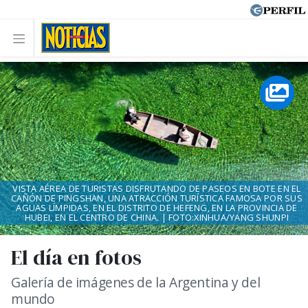
VISTA AÉREA DE TURISTAS DISFRUTANDO DE PASEOS EN BOTE EN EL
CAÑÓN DE PINGSHAN, UNA ATRACCIÓN TURÍSTICA FAMOSA POR SUS
AGUAS LÍMPIDAS, EN EL DISTRITO DE HEFENG, EN LA PROVINCIA DE
HUBEI, EN EL CENTRO DE CHINA. | FOTO:XINHUA/YANG SHUNPI
El día en fotos
Galería de imágenes de la Argentina y del
mundo