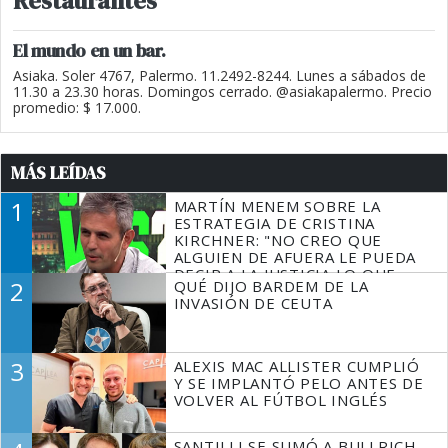
Restaurantes
El mundo en un bar.
Asiaka. Soler 4767, Palermo. 11.2492-8244. Lunes a sábados de
11.30 a 23.30 horas. Domingos cerrado. @asiakapalermo. Precio
promedio: $ 17.000.
MÁS LEÍDAS
1
MARTÍN MENEM SOBRE LA
ESTRATEGIA DE CRISTINA
KIRCHNER: "NO CREO QUE
ALGUIEN DE AFUERA LE PUEDA
DECIR A LA JUSTICIA LO QUE
2
QUÉ DIJO BARDEM DE LA
TIENE QUE HACER"
INVASIÓN DE CEUTA
3
ALEXIS MAC ALLISTER CUMPLIÓ
Y SE IMPLANTÓ PELO ANTES DE
VOLVER AL FÚTBOL INGLÉS
SANTILLI SE SUMÓ A BULLRICH