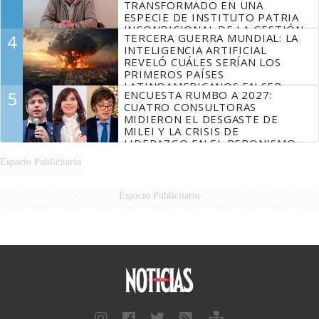
TRANSFORMADO EN UNA
ESPECIE DE INSTITUTO PATRIA
INCONDICIONAL DE LA GESTIÓN
4
TERCERA GUERRA MUNDIAL: LA
DE MILEI"
INTELIGENCIA ARTIFICIAL
REVELÓ CUÁLES SERÍAN LOS
PRIMEROS PAÍSES
LATINOAMERICANOS EN SER
5
ENCUESTA RUMBO A 2027:
DERROTADOS
CUATRO CONSULTORAS
MIDIERON EL DESGASTE DE
MILEI Y LA CRISIS DE
LIDERAZGO EN EL PERONISMO
Espacio Publicitario
Espacio Publicitario