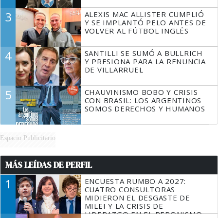
3
ALEXIS MAC ALLISTER CUMPLIÓ
Y SE IMPLANTÓ PELO ANTES DE
VOLVER AL FÚTBOL INGLÉS
4
SANTILLI SE SUMÓ A BULLRICH
Y PRESIONA PARA LA RENUNCIA
DE VILLARRUEL
5
CHAUVINISMO BOBO Y CRISIS
CON BRASIL: LOS ARGENTINOS
SOMOS DERECHOS Y HUMANOS
Espacio Publicitario
MÁS LEÍDAS DE PERFIL
1
ENCUESTA RUMBO A 2027:
CUATRO CONSULTORAS
MIDIERON EL DESGASTE DE
MILEI Y LA CRISIS DE
LIDERAZGO EN EL PERONISMO