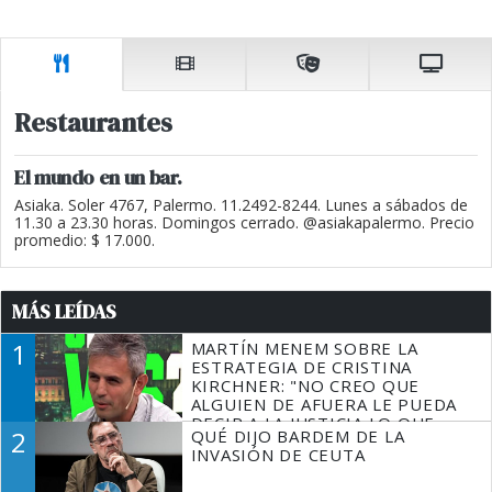
Restaurantes
El mundo en un bar.
Asiaka. Soler 4767, Palermo. 11.2492-8244. Lunes a sábados de
11.30 a 23.30 horas. Domingos cerrado. @asiakapalermo. Precio
promedio: $ 17.000.
MÁS LEÍDAS
1
MARTÍN MENEM SOBRE LA
ESTRATEGIA DE CRISTINA
KIRCHNER: "NO CREO QUE
ALGUIEN DE AFUERA LE PUEDA
DECIR A LA JUSTICIA LO QUE
2
QUÉ DIJO BARDEM DE LA
TIENE QUE HACER"
INVASIÓN DE CEUTA