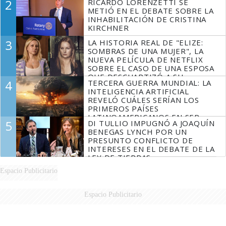
2
RICARDO LORENZETTI SE
METIÓ EN EL DEBATE SOBRE LA
INHABILITACIÓN DE CRISTINA
KIRCHNER
3
LA HISTORIA REAL DE "ELIZE:
SOMBRAS DE UNA MUJER", LA
NUEVA PELÍCULA DE NETFLIX
SOBRE EL CASO DE UNA ESPOSA
QUE DESCUARTIZÓ A SU
4
TERCERA GUERRA MUNDIAL: LA
MARIDO
INTELIGENCIA ARTIFICIAL
REVELÓ CUÁLES SERÍAN LOS
PRIMEROS PAÍSES
LATINOAMERICANOS EN SER
5
DI TULLIO IMPUGNÓ A JOAQUÍN
DERROTADOS
BENEGAS LYNCH POR UN
PRESUNTO CONFLICTO DE
INTERESES EN EL DEBATE DE LA
LEY DE TIERRAS
Espacio Publicitario
Espacio Publicitario