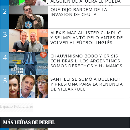
ALGUIEN DE AFUERA LE PUEDA
DECIR A LA JUSTICIA LO QUE
2
QUÉ DIJO BARDEM DE LA
TIENE QUE HACER"
INVASIÓN DE CEUTA
3
ALEXIS MAC ALLISTER CUMPLIÓ
Y SE IMPLANTÓ PELO ANTES DE
VOLVER AL FÚTBOL INGLÉS
4
CHAUVINISMO BOBO Y CRISIS
CON BRASIL: LOS ARGENTINOS
SOMOS DERECHOS Y HUMANOS
5
SANTILLI SE SUMÓ A BULLRICH
Y PRESIONA PARA LA RENUNCIA
DE VILLARRUEL
Espacio Publicitario
MÁS LEÍDAS DE PERFIL