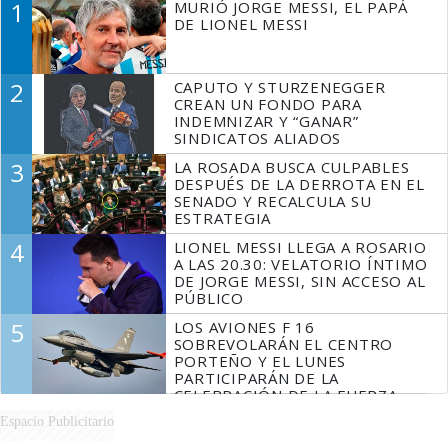
1
MURIÓ JORGE MESSI, EL PAPÁ
DE LIONEL MESSI
2
CAPUTO Y STURZENEGGER
CREAN UN FONDO PARA
INDEMNIZAR Y “GANAR”
SINDICATOS ALIADOS
3
LA ROSADA BUSCA CULPABLES
DESPUÉS DE LA DERROTA EN EL
SENADO Y RECALCULA SU
ESTRATEGIA
4
LIONEL MESSI LLEGA A ROSARIO
A LAS 20.30: VELATORIO ÍNTIMO
DE JORGE MESSI, SIN ACCESO AL
PÚBLICO
5
LOS AVIONES F 16
SOBREVOLARÁN EL CENTRO
PORTEÑO Y EL LUNES
PARTICIPARÁN DE LA
CELEBRACIÓN DE LA FUERZA
AÉREA
Espacio Publicitario