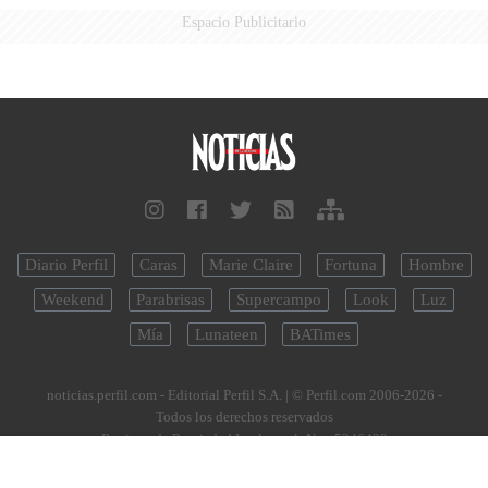
Espacio Publicitario
Diario Perfil
Caras
Marie Claire
Fortuna
Hombre
Weekend
Parabrisas
Supercampo
Look
Luz
Mía
Lunateen
BATimes
noticias.perfil.com - Editorial Perfil S.A.
| © Perfil.com 2006-2026 -
Todos los derechos reservados
Registro de Propiedad Intelectual: Nro. 5346433