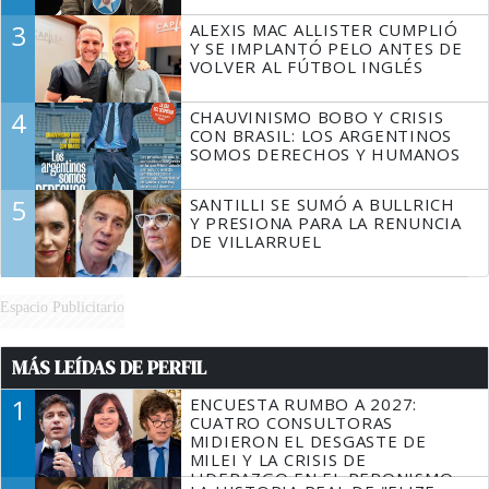
3
ALEXIS MAC ALLISTER CUMPLIÓ
Y SE IMPLANTÓ PELO ANTES DE
VOLVER AL FÚTBOL INGLÉS
4
CHAUVINISMO BOBO Y CRISIS
CON BRASIL: LOS ARGENTINOS
SOMOS DERECHOS Y HUMANOS
5
SANTILLI SE SUMÓ A BULLRICH
Y PRESIONA PARA LA RENUNCIA
DE VILLARRUEL
Espacio Publicitario
MÁS LEÍDAS DE PERFIL
1
ENCUESTA RUMBO A 2027:
CUATRO CONSULTORAS
MIDIERON EL DESGASTE DE
MILEI Y LA CRISIS DE
LIDERAZGO EN EL PERONISMO