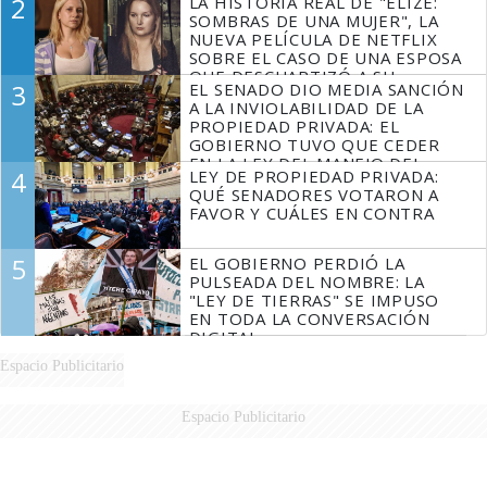
2
LA HISTORIA REAL DE "ELIZE:
SOMBRAS DE UNA MUJER", LA
NUEVA PELÍCULA DE NETFLIX
SOBRE EL CASO DE UNA ESPOSA
QUE DESCUARTIZÓ A SU
3
EL SENADO DIO MEDIA SANCIÓN
MARIDO
A LA INVIOLABILIDAD DE LA
PROPIEDAD PRIVADA: EL
GOBIERNO TUVO QUE CEDER
EN LA LEY DEL MANEJO DEL
4
LEY DE PROPIEDAD PRIVADA:
FUEGO
QUÉ SENADORES VOTARON A
FAVOR Y CUÁLES EN CONTRA
5
EL GOBIERNO PERDIÓ LA
PULSEADA DEL NOMBRE: LA
"LEY DE TIERRAS" SE IMPUSO
EN TODA LA CONVERSACIÓN
DIGITAL
Espacio Publicitario
Espacio Publicitario