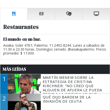
Restaurantes
El mundo en un bar.
Asiaka. Soler 4767, Palermo. 11.2492-8244. Lunes a sábados de
11.30 a 23.30 horas. Domingos cerrado. @asiakapalermo. Precio
promedio: $ 17.000.
MÁS LEÍDAS
1
MARTÍN MENEM SOBRE LA
ESTRATEGIA DE CRISTINA
KIRCHNER: "NO CREO QUE
ALGUIEN DE AFUERA LE PUEDA
DECIR A LA JUSTICIA LO QUE
2
QUÉ DIJO BARDEM DE LA
TIENE QUE HACER"
INVASIÓN DE CEUTA