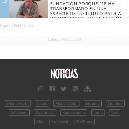
5
FUNDACIÓN PORQUE "SE HA
TRANSFORMADO EN UNA
ESPECIE DE INSTITUTO PATRIA
INCONDICIONAL DE LA GESTIÓN
DE MILEI"
Espacio Publicitario
Espacio Publicitario
Diario Perfil
Caras
Marie Claire
Fortuna
Hombre
Weekend
Parabrisas
Supercampo
Look
Luz
Mía
Lunateen
BATimes