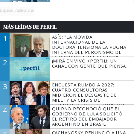
Espacio Publicitario
MÁS LEÍDAS DE PERFIL
1
ASÍS: "LA MOVIDA
INTERNACIONAL DE LA
DOCTORA TENSIONA LA PUGNA
INTERNA DEL PERONISMO DE
LA PROVINCIA DEL PECADO"
2
¡MIRÁ EN VIVO +PERFIL!: UN
CANAL CON GENTE QUE PIENSA
3
ENCUESTA RUMBO A 2027:
CUATRO CONSULTORAS
MIDIERON EL DESGASTE DE
MILEI Y LA CRISIS DE
LIDERAZGO EN EL PERONISMO
4
QUIRNO RECONOCIÓ QUE EL
GOBIERNO DE LULA SOLICITÓ
EL RETIRO DEL EMBAJADOR
ARGENTINO EN BRASIL
CACHANOSKY RENUNCIÓ A UNA