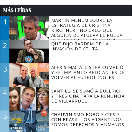
MÁS LEÍDAS
1
MARTÍN MENEM SOBRE LA
ESTRATEGIA DE CRISTINA
KIRCHNER: "NO CREO QUE
ALGUIEN DE AFUERA LE PUEDA
DECIR A LA JUSTICIA LO QUE
2
QUÉ DIJO BARDEM DE LA
TIENE QUE HACER"
INVASIÓN DE CEUTA
3
ALEXIS MAC ALLISTER CUMPLIÓ
Y SE IMPLANTÓ PELO ANTES DE
VOLVER AL FÚTBOL INGLÉS
4
SANTILLI SE SUMÓ A BULLRICH
Y PRESIONA PARA LA RENUNCIA
DE VILLARRUEL
5
CHAUVINISMO BOBO Y CRISIS
CON BRASIL: LOS ARGENTINOS
SOMOS DERECHOS Y HUMANOS