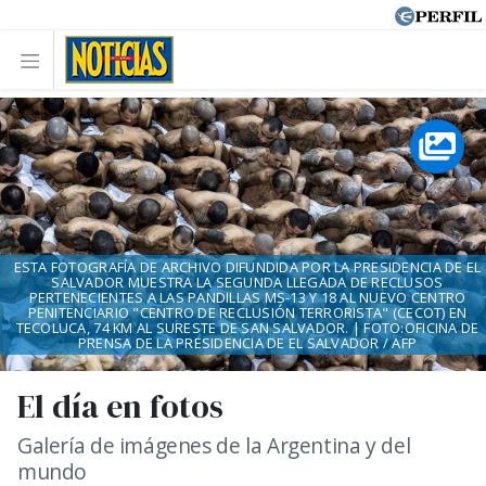
ESTA FOTOGRAFÍA DE ARCHIVO DIFUNDIDA POR LA PRESIDENCIA DE EL
SALVADOR MUESTRA LA SEGUNDA LLEGADA DE RECLUSOS
PERTENECIENTES A LAS PANDILLAS MS-13 Y 18 AL NUEVO CENTRO
PENITENCIARIO "CENTRO DE RECLUSIÓN TERRORISTA" (CECOT) EN
TECOLUCA, 74 KM AL SURESTE DE SAN SALVADOR. | FOTO:OFICINA DE
PRENSA DE LA PRESIDENCIA DE EL SALVADOR / AFP
El día en fotos
Galería de imágenes de la Argentina y del
mundo