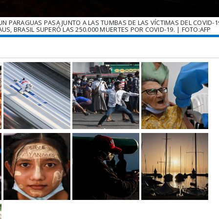
 PARAGUAS PASA JUNTO A LAS TUMBAS DE LAS VÍCTIMAS DEL COVID-19
, BRASIL SUPERÓ LAS 250.000 MUERTES POR COVID-19. | FOTO:AFP