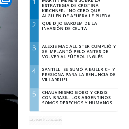
1
MARTÍN MENEM SOBRE LA
ESTRATEGIA DE CRISTINA
KIRCHNER: "NO CREO QUE
ALGUIEN DE AFUERA LE PUEDA
DECIR A LA JUSTICIA LO QUE
2
QUÉ DIJO BARDEM DE LA
TIENE QUE HACER"
INVASIÓN DE CEUTA
3
ALEXIS MAC ALLISTER CUMPLIÓ Y
SE IMPLANTÓ PELO ANTES DE
VOLVER AL FÚTBOL INGLÉS
4
SANTILLI SE SUMÓ A BULLRICH Y
PRESIONA PARA LA RENUNCIA DE
VILLARRUEL
5
CHAUVINISMO BOBO Y CRISIS
CON BRASIL: LOS ARGENTINOS
SOMOS DERECHOS Y HUMANOS
Espacio Publicitario