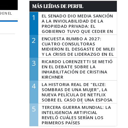
MÁS LEÍDAS DE PERFIL
 EN EL
1
EL SENADO DIO MEDIA SANCIÓN
A LA INVIOLABILIDAD DE LA
PROPIEDAD PRIVADA: EL
GOBIERNO TUVO QUE CEDER EN
LA LEY DEL MANEJO DEL FUEGO
2
ENCUESTA RUMBO A 2027:
CUATRO CONSULTORAS
MIDIERON EL DESGASTE DE MILEI
Y LA CRISIS DE LIDERAZGO EN EL
PERONISMO
3
RICARDO LORENZETTI SE METIÓ
EN EL DEBATE SOBRE LA
INHABILITACIÓN DE CRISTINA
KIRCHNER
4
LA HISTORIA REAL DE "ELIZE:
SOMBRAS DE UNA MUJER", LA
NUEVA PELÍCULA DE NETFLIX
SOBRE EL CASO DE UNA ESPOSA
QUE DESCUARTIZÓ A SU
5
TERCERA GUERRA MUNDIAL: LA
MARIDO
INTELIGENCIA ARTIFICIAL
REVELÓ CUÁLES SERÍAN LOS
PRIMEROS PAÍSES
LATINOAMERICANOS EN SER