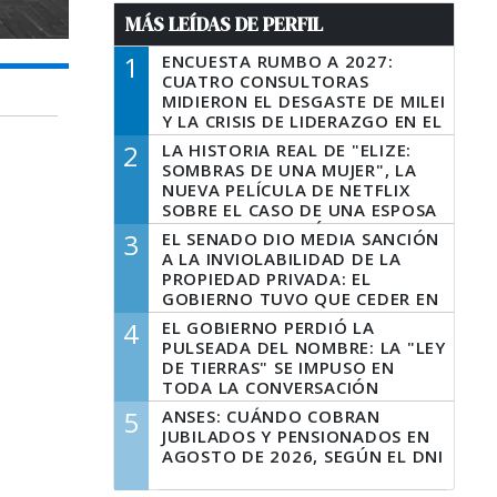
MÁS LEÍDAS DE PERFIL
1
ENCUESTA RUMBO A 2027:
CUATRO CONSULTORAS
MIDIERON EL DESGASTE DE MILEI
Y LA CRISIS DE LIDERAZGO EN EL
PERONISMO
2
LA HISTORIA REAL DE "ELIZE:
SOMBRAS DE UNA MUJER", LA
NUEVA PELÍCULA DE NETFLIX
SOBRE EL CASO DE UNA ESPOSA
QUE DESCUARTIZÓ A SU
3
EL SENADO DIO MEDIA SANCIÓN
MARIDO
A LA INVIOLABILIDAD DE LA
PROPIEDAD PRIVADA: EL
GOBIERNO TUVO QUE CEDER EN
LA LEY DEL MANEJO DEL FUEGO
4
EL GOBIERNO PERDIÓ LA
PULSEADA DEL NOMBRE: LA "LEY
DE TIERRAS" SE IMPUSO EN
TODA LA CONVERSACIÓN
DIGITAL
5
ANSES: CUÁNDO COBRAN
JUBILADOS Y PENSIONADOS EN
AGOSTO DE 2026, SEGÚN EL DNI