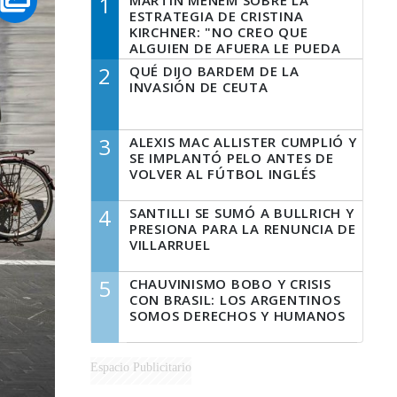
1
MARTÍN MENEM SOBRE LA
ESTRATEGIA DE CRISTINA
KIRCHNER: "NO CREO QUE
ALGUIEN DE AFUERA LE PUEDA
DECIR A LA JUSTICIA LO QUE
2
QUÉ DIJO BARDEM DE LA
TIENE QUE HACER"
INVASIÓN DE CEUTA
3
ALEXIS MAC ALLISTER CUMPLIÓ Y
SE IMPLANTÓ PELO ANTES DE
VOLVER AL FÚTBOL INGLÉS
4
SANTILLI SE SUMÓ A BULLRICH Y
PRESIONA PARA LA RENUNCIA DE
VILLARRUEL
5
CHAUVINISMO BOBO Y CRISIS
CON BRASIL: LOS ARGENTINOS
SOMOS DERECHOS Y HUMANOS
Espacio Publicitario