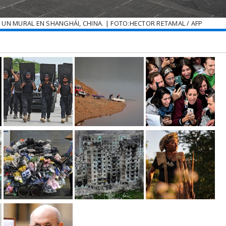
UN MURAL EN SHANGHÁI, CHINA. | FOTO:HECTOR RETAMAL / AFP