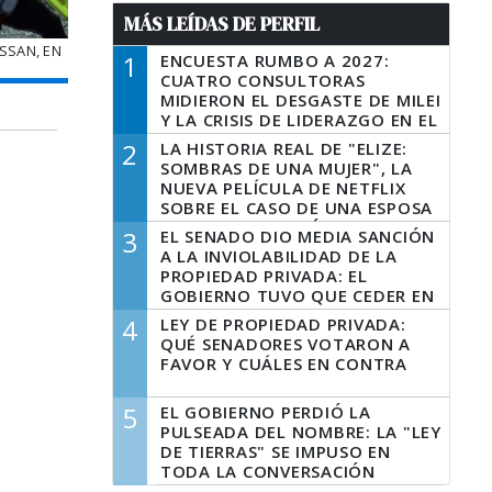
MÁS LEÍDAS DE PERFIL
ISSAN, EN
1
ENCUESTA RUMBO A 2027:
CUATRO CONSULTORAS
MIDIERON EL DESGASTE DE MILEI
Y LA CRISIS DE LIDERAZGO EN EL
PERONISMO
2
LA HISTORIA REAL DE "ELIZE:
SOMBRAS DE UNA MUJER", LA
NUEVA PELÍCULA DE NETFLIX
SOBRE EL CASO DE UNA ESPOSA
QUE DESCUARTIZÓ A SU
3
EL SENADO DIO MEDIA SANCIÓN
MARIDO
A LA INVIOLABILIDAD DE LA
PROPIEDAD PRIVADA: EL
GOBIERNO TUVO QUE CEDER EN
LA LEY DEL MANEJO DEL FUEGO
4
LEY DE PROPIEDAD PRIVADA:
QUÉ SENADORES VOTARON A
FAVOR Y CUÁLES EN CONTRA
5
EL GOBIERNO PERDIÓ LA
PULSEADA DEL NOMBRE: LA "LEY
DE TIERRAS" SE IMPUSO EN
TODA LA CONVERSACIÓN
DIGITAL