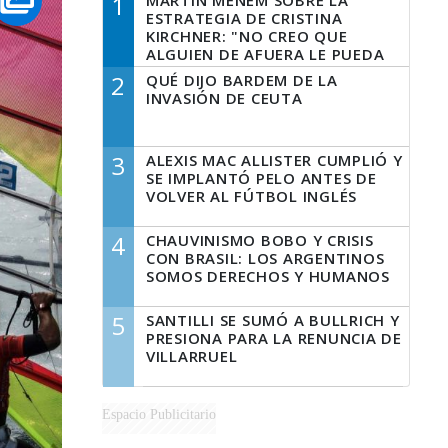
1
MARTÍN MENEM SOBRE LA
ESTRATEGIA DE CRISTINA
KIRCHNER: "NO CREO QUE
ALGUIEN DE AFUERA LE PUEDA
DECIR A LA JUSTICIA LO QUE
2
QUÉ DIJO BARDEM DE LA
TIENE QUE HACER"
INVASIÓN DE CEUTA
3
ALEXIS MAC ALLISTER CUMPLIÓ Y
SE IMPLANTÓ PELO ANTES DE
VOLVER AL FÚTBOL INGLÉS
4
CHAUVINISMO BOBO Y CRISIS
CON BRASIL: LOS ARGENTINOS
SOMOS DERECHOS Y HUMANOS
5
SANTILLI SE SUMÓ A BULLRICH Y
PRESIONA PARA LA RENUNCIA DE
VILLARRUEL
Espacio Publicitario