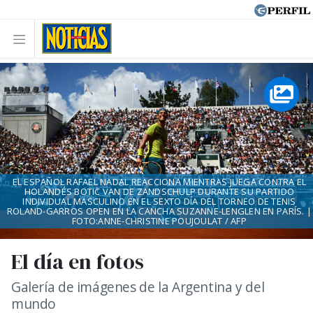
EL ESPAÑOL RAFAEL NADAL REACCIONA MIENTRAS JUEGA CONTRA EL
HOLANDÉS BOTIC VAN DE ZANDSCHULP DURANTE SU PARTIDO
INDIVIDUAL MASCULINO EN EL SEXTO DÍA DEL TORNEO DE TENIS
ROLAND-GARROS OPEN EN LA CANCHA SUZANNE-LENGLEN EN PARÍS. |
FOTO:ANNE-CHRISTINE POUJOULAT / AFP
El día en fotos
Galería de imágenes de la Argentina y del
mundo