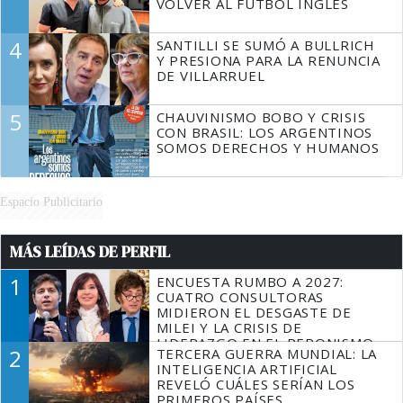
VOLVER AL FÚTBOL INGLÉS
4
SANTILLI SE SUMÓ A BULLRICH
Y PRESIONA PARA LA RENUNCIA
DE VILLARRUEL
5
CHAUVINISMO BOBO Y CRISIS
CON BRASIL: LOS ARGENTINOS
SOMOS DERECHOS Y HUMANOS
Espacio Publicitario
MÁS LEÍDAS DE PERFIL
1
ENCUESTA RUMBO A 2027:
CUATRO CONSULTORAS
MIDIERON EL DESGASTE DE
MILEI Y LA CRISIS DE
LIDERAZGO EN EL PERONISMO
2
TERCERA GUERRA MUNDIAL: LA
INTELIGENCIA ARTIFICIAL
REVELÓ CUÁLES SERÍAN LOS
PRIMEROS PAÍSES