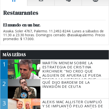
Restaurantes
El mundo en un bar.
Asiaka. Soler 4767, Palermo. 11.2492-8244. Lunes a sábados de
11.30 a 23.30 horas. Domingos cerrado. @asiakapalermo. Precio
promedio: $ 17.000.
MÁS LEÍDAS
1
MARTÍN MENEM SOBRE LA
ESTRATEGIA DE CRISTINA
KIRCHNER: "NO CREO QUE
ALGUIEN DE AFUERA LE PUEDA
DECIR A LA JUSTICIA LO QUE
2
QUÉ DIJO BARDEM DE LA
TIENE QUE HACER"
INVASIÓN DE CEUTA
3
ALEXIS MAC ALLISTER CUMPLIÓ
Y SE IMPLANTÓ PELO ANTES DE