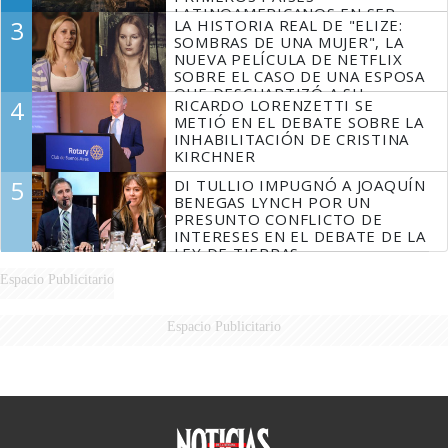
LATINOAMERICANOS EN SER
3
LA HISTORIA REAL DE "ELIZE:
DERROTADOS
SOMBRAS DE UNA MUJER", LA
NUEVA PELÍCULA DE NETFLIX
SOBRE EL CASO DE UNA ESPOSA
QUE DESCUARTIZÓ A SU
4
RICARDO LORENZETTI SE
MARIDO
METIÓ EN EL DEBATE SOBRE LA
INHABILITACIÓN DE CRISTINA
KIRCHNER
5
DI TULLIO IMPUGNÓ A JOAQUÍN
BENEGAS LYNCH POR UN
PRESUNTO CONFLICTO DE
INTERESES EN EL DEBATE DE LA
LEY DE TIERRAS
Espacio Publicitario
Espacio Publicitario