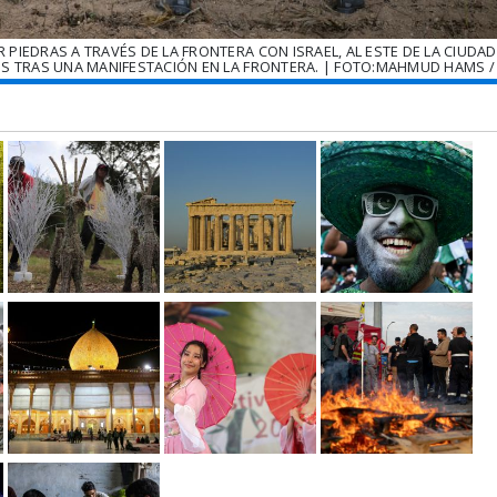
 PIEDRAS A TRAVÉS DE LA FRONTERA CON ISRAEL, AL ESTE DE LA CIUDAD
S TRAS UNA MANIFESTACIÓN EN LA FRONTERA. | FOTO:MAHMUD HAMS /