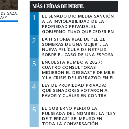
MÁS LEÍDAS DE PERFIL
 DE GAZA,
1
EL SENADO DIO MEDIA SANCIÓN
 AFP
A LA INVIOLABILIDAD DE LA
PROPIEDAD PRIVADA: EL
GOBIERNO TUVO QUE CEDER EN
LA LEY DEL MANEJO DEL FUEGO
2
LA HISTORIA REAL DE "ELIZE:
SOMBRAS DE UNA MUJER", LA
NUEVA PELÍCULA DE NETFLIX
SOBRE EL CASO DE UNA ESPOSA
QUE DESCUARTIZÓ A SU
3
ENCUESTA RUMBO A 2027:
MARIDO
CUATRO CONSULTORAS
MIDIERON EL DESGASTE DE MILEI
Y LA CRISIS DE LIDERAZGO EN EL
PERONISMO
4
LEY DE PROPIEDAD PRIVADA:
QUÉ SENADORES VOTARON A
FAVOR Y CUÁLES EN CONTRA
5
EL GOBIERNO PERDIÓ LA
PULSEADA DEL NOMBRE: LA "LEY
DE TIERRAS" SE IMPUSO EN
TODA LA CONVERSACIÓN
DIGITAL