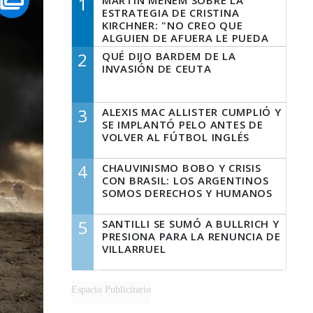
1
MARTÍN MENEM SOBRE LA
ESTRATEGIA DE CRISTINA
KIRCHNER: "NO CREO QUE
ALGUIEN DE AFUERA LE PUEDA
DECIR A LA JUSTICIA LO QUE
2
QUÉ DIJO BARDEM DE LA
TIENE QUE HACER"
INVASIÓN DE CEUTA
3
ALEXIS MAC ALLISTER CUMPLIÓ Y
SE IMPLANTÓ PELO ANTES DE
VOLVER AL FÚTBOL INGLÉS
4
CHAUVINISMO BOBO Y CRISIS
CON BRASIL: LOS ARGENTINOS
SOMOS DERECHOS Y HUMANOS
5
SANTILLI SE SUMÓ A BULLRICH Y
PRESIONA PARA LA RENUNCIA DE
VILLARRUEL
Espacio Publicitario