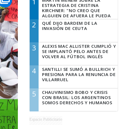
1
MARTÍN MENEM SOBRE LA
ESTRATEGIA DE CRISTINA
KIRCHNER: "NO CREO QUE
ALGUIEN DE AFUERA LE PUEDA
DECIR A LA JUSTICIA LO QUE
2
QUÉ DIJO BARDEM DE LA
TIENE QUE HACER"
INVASIÓN DE CEUTA
3
ALEXIS MAC ALLISTER CUMPLIÓ Y
SE IMPLANTÓ PELO ANTES DE
VOLVER AL FÚTBOL INGLÉS
4
SANTILLI SE SUMÓ A BULLRICH Y
PRESIONA PARA LA RENUNCIA DE
VILLARRUEL
5
CHAUVINISMO BOBO Y CRISIS
CON BRASIL: LOS ARGENTINOS
SOMOS DERECHOS Y HUMANOS
Espacio Publicitario