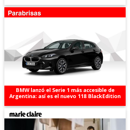
BMW lanzó el Serie 1 más accesible de
Argentina: así es el nuevo 118 BlackEdition