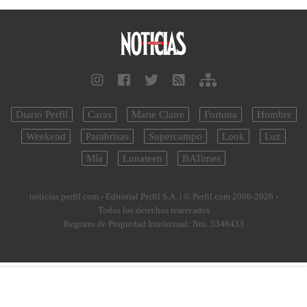
Diario Perfil
Caras
Marie Claire
Fortuna
Hombre
Weekend
Parabrisas
Supercampo
Look
Luz
Mía
Lunateen
BATimes
noticias.perfil.com - Editorial Perfil S.A.
| © Perfil.com 2006-2026 -
Todos los derechos reservados
Registro de Propiedad Intelectual: Nro. 5346433