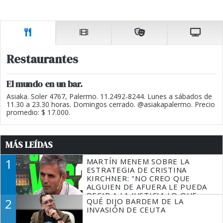
Restaurantes
El mundo en un bar.
Asiaka. Soler 4767, Palermo. 11.2492-8244. Lunes a sábados de
11.30 a 23.30 horas. Domingos cerrado. @asiakapalermo. Precio
promedio: $ 17.000.
MÁS LEÍDAS
1
MARTÍN MENEM SOBRE LA
ESTRATEGIA DE CRISTINA
KIRCHNER: "NO CREO QUE
ALGUIEN DE AFUERA LE PUEDA
DECIR A LA JUSTICIA LO QUE
2
QUÉ DIJO BARDEM DE LA
TIENE QUE HACER"
INVASIÓN DE CEUTA