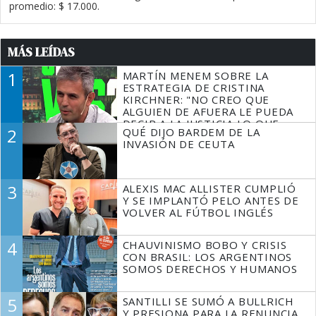
promedio: $ 17.000.
MÁS LEÍDAS
1
MARTÍN MENEM SOBRE LA
ESTRATEGIA DE CRISTINA
KIRCHNER: "NO CREO QUE
ALGUIEN DE AFUERA LE PUEDA
DECIR A LA JUSTICIA LO QUE
2
QUÉ DIJO BARDEM DE LA
TIENE QUE HACER"
INVASIÓN DE CEUTA
3
ALEXIS MAC ALLISTER CUMPLIÓ
Y SE IMPLANTÓ PELO ANTES DE
VOLVER AL FÚTBOL INGLÉS
4
CHAUVINISMO BOBO Y CRISIS
CON BRASIL: LOS ARGENTINOS
SOMOS DERECHOS Y HUMANOS
5
SANTILLI SE SUMÓ A BULLRICH
Y PRESIONA PARA LA RENUNCIA