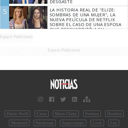
DESGASTE
5
LA HISTORIA REAL DE "ELIZE:
SOMBRAS DE UNA MUJER", LA
NUEVA PELÍCULA DE NETFLIX
SOBRE EL CASO DE UNA ESPOSA
QUE DESCUARTIZÓ A SU
MARIDO
Espacio Publicitario
Espacio Publicitario
Diario Perfil
Caras
Marie Claire
Fortuna
Hombre
Weekend
Parabrisas
Supercampo
Look
Luz