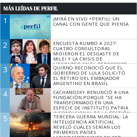
MÁS LEÍDAS DE PERFIL
1
¡MIRÁ EN VIVO +PERFIL!: UN
CANAL CON GENTE QUE PIENSA
2
ENCUESTA RUMBO A 2027:
CUATRO CONSULTORAS
MIDIERON EL DESGASTE DE
MILEI Y LA CRISIS DE
LIDERAZGO EN EL PERONISMO
3
QUIRNO RECONOCIÓ QUE EL
GOBIERNO DE LULA SOLICITÓ
EL RETIRO DEL EMBAJADOR
ARGENTINO EN BRASIL
4
CACHANOSKY RENUNCIÓ A UNA
FUNDACIÓN PORQUE "SE HA
TRANSFORMADO EN UNA
ESPECIE DE INSTITUTO PATRIA
INCONDICIONAL DE LA GESTIÓN
5
TERCERA GUERRA MUNDIAL: LA
DE MILEI"
INTELIGENCIA ARTIFICIAL
REVELÓ CUÁLES SERÍAN LOS
PRIMEROS PAÍSES