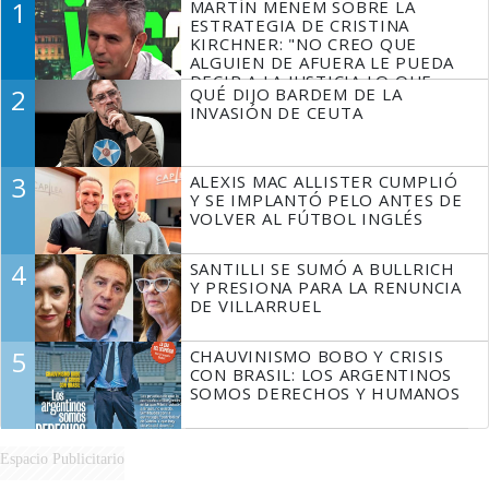
1
MARTÍN MENEM SOBRE LA
ESTRATEGIA DE CRISTINA
KIRCHNER: "NO CREO QUE
ALGUIEN DE AFUERA LE PUEDA
DECIR A LA JUSTICIA LO QUE
2
QUÉ DIJO BARDEM DE LA
TIENE QUE HACER"
INVASIÓN DE CEUTA
3
ALEXIS MAC ALLISTER CUMPLIÓ
Y SE IMPLANTÓ PELO ANTES DE
VOLVER AL FÚTBOL INGLÉS
4
SANTILLI SE SUMÓ A BULLRICH
Y PRESIONA PARA LA RENUNCIA
DE VILLARRUEL
5
CHAUVINISMO BOBO Y CRISIS
CON BRASIL: LOS ARGENTINOS
SOMOS DERECHOS Y HUMANOS
Espacio Publicitario