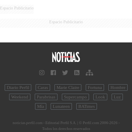
LATINOAMERICANOS EN SER
DERROTADOS
Espacio Publicitario
Espacio Publicitario
Diario Perfil
Caras
Marie Claire
Fortuna
Hombre
Weekend
Parabrisas
Supercampo
Look
Luz
Mía
Lunateen
BATimes
noticias.perfil.com - Editorial Perfil S.A.
| © Perfil.com 2006-2026 -
Todos los derechos reservados