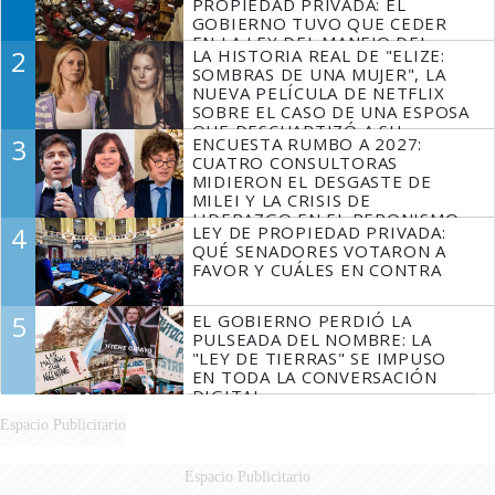
PROPIEDAD PRIVADA: EL
GOBIERNO TUVO QUE CEDER
EN LA LEY DEL MANEJO DEL
2
LA HISTORIA REAL DE "ELIZE:
FUEGO
SOMBRAS DE UNA MUJER", LA
NUEVA PELÍCULA DE NETFLIX
SOBRE EL CASO DE UNA ESPOSA
QUE DESCUARTIZÓ A SU
3
ENCUESTA RUMBO A 2027:
MARIDO
CUATRO CONSULTORAS
MIDIERON EL DESGASTE DE
MILEI Y LA CRISIS DE
LIDERAZGO EN EL PERONISMO
4
LEY DE PROPIEDAD PRIVADA:
QUÉ SENADORES VOTARON A
FAVOR Y CUÁLES EN CONTRA
5
EL GOBIERNO PERDIÓ LA
PULSEADA DEL NOMBRE: LA
"LEY DE TIERRAS" SE IMPUSO
EN TODA LA CONVERSACIÓN
DIGITAL
Espacio Publicitario
Espacio Publicitario