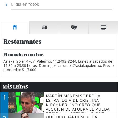
El día en fotos
Restaurantes
El mundo en un bar.
Asiaka. Soler 4767, Palermo. 11.2492-8244. Lunes a sábados de
11.30 a 23.30 horas. Domingos cerrado. @asiakapalermo. Precio
promedio: $ 17.000.
MÁS LEÍDAS
1
MARTÍN MENEM SOBRE LA
ESTRATEGIA DE CRISTINA
KIRCHNER: "NO CREO QUE
ALGUIEN DE AFUERA LE PUEDA
DECIR A LA JUSTICIA LO QUE
QUÉ DIJO BARDEM DE LA
TIENE QUE HACER"