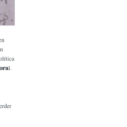
en
an
olítica
tora
l.
erder