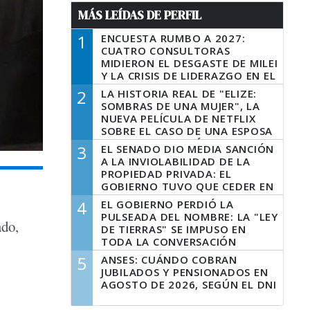
MÁS LEÍDAS DE PERFIL
1
ENCUESTA RUMBO A 2027:
CUATRO CONSULTORAS
MIDIERON EL DESGASTE DE MILEI
Y LA CRISIS DE LIDERAZGO EN EL
PERONISMO
2
LA HISTORIA REAL DE "ELIZE:
SOMBRAS DE UNA MUJER", LA
NUEVA PELÍCULA DE NETFLIX
SOBRE EL CASO DE UNA ESPOSA
QUE DESCUARTIZÓ A SU
3
EL SENADO DIO MEDIA SANCIÓN
MARIDO
A LA INVIOLABILIDAD DE LA
PROPIEDAD PRIVADA: EL
GOBIERNO TUVO QUE CEDER EN
LA LEY DEL MANEJO DEL FUEGO
4
EL GOBIERNO PERDIÓ LA
PULSEADA DEL NOMBRE: LA "LEY
ado,
DE TIERRAS" SE IMPUSO EN
TODA LA CONVERSACIÓN
DIGITAL
5
ANSES: CUÁNDO COBRAN
JUBILADOS Y PENSIONADOS EN
AGOSTO DE 2026, SEGÚN EL DNI