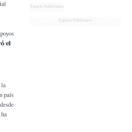
ial
Espacio Publicitario
Espacio Publicitario
apoyos
ó el
 la
n país
 desde
 ha