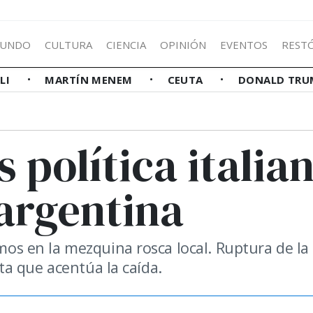
UNDO
CULTURA
CIENCIA
OPINIÓN
EVENTOS
REST
LLI
MARTÍN MENEM
CEUTA
DONALD TRU
s política italia
 argentina
smos en la mezquina rosca local. Ruptura de la
ista que acentúa la caída.