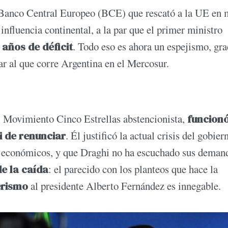
l Banco Central Europeo (BCE) que rescató a la UE en
a influencia continental, a la par que el primer ministro
 años de déficit
. Todo eso es ahora un espejismo, gra
lar al que corre Argentina en el Mercosur.
del Movimiento Cinco Estrellas abstencionista,
funcion
i de renunciar
. Él justificó la actual crisis del gobier
s económicos, y que Draghi no ha escuchado sus deman
de la caída
: el parecido con los planteos que hace la
nerismo
al presidente Alberto Fernández es innegable.