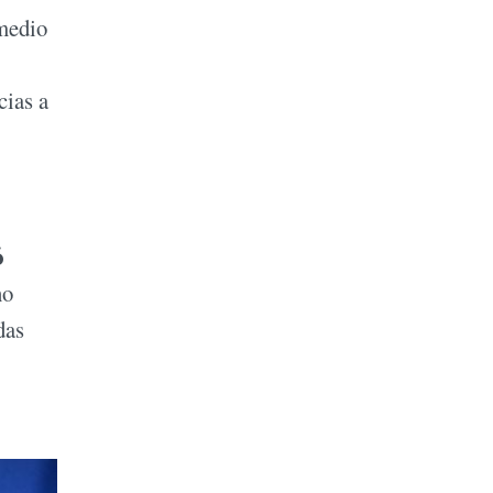
 medio
cias a
ó
no
das