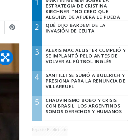
1
MARTÍN MENEM SOBRE LA
ESTRATEGIA DE CRISTINA
KIRCHNER: "NO CREO QUE
ALGUIEN DE AFUERA LE PUEDA
DECIR A LA JUSTICIA LO QUE
2
QUÉ DIJO BARDEM DE LA
TIENE QUE HACER"
INVASIÓN DE CEUTA
3
ALEXIS MAC ALLISTER CUMPLIÓ Y
SE IMPLANTÓ PELO ANTES DE
VOLVER AL FÚTBOL INGLÉS
4
SANTILLI SE SUMÓ A BULLRICH Y
PRESIONA PARA LA RENUNCIA DE
VILLARRUEL
5
CHAUVINISMO BOBO Y CRISIS
CON BRASIL: LOS ARGENTINOS
SOMOS DERECHOS Y HUMANOS
Espacio Publicitario