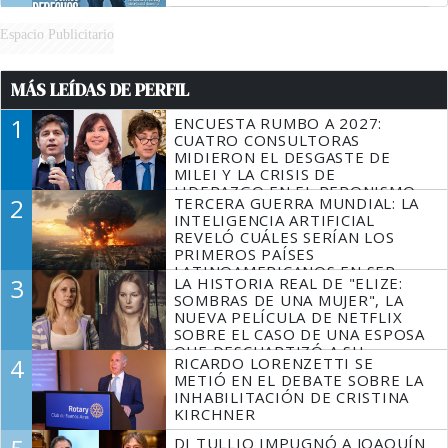
Espacio Publicitario
MÁS LEÍDAS DE PERFIL
1
ENCUESTA RUMBO A 2027:
CUATRO CONSULTORAS
MIDIERON EL DESGASTE DE
MILEI Y LA CRISIS DE
LIDERAZGO EN EL PERONISMO
2
TERCERA GUERRA MUNDIAL: LA
INTELIGENCIA ARTIFICIAL
REVELÓ CUÁLES SERÍAN LOS
PRIMEROS PAÍSES
LATINOAMERICANOS EN SER
3
LA HISTORIA REAL DE "ELIZE:
DERROTADOS
SOMBRAS DE UNA MUJER", LA
NUEVA PELÍCULA DE NETFLIX
SOBRE EL CASO DE UNA ESPOSA
QUE DESCUARTIZÓ A SU
4
RICARDO LORENZETTI SE
MARIDO
METIÓ EN EL DEBATE SOBRE LA
INHABILITACIÓN DE CRISTINA
KIRCHNER
DI TULLIO IMPUGNÓ A JOAQUÍN