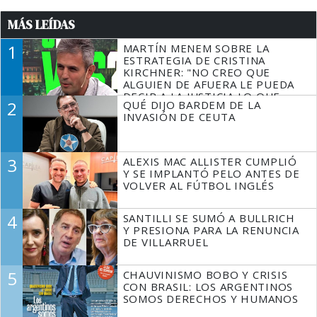
MÁS LEÍDAS
1
MARTÍN MENEM SOBRE LA
ESTRATEGIA DE CRISTINA
KIRCHNER: "NO CREO QUE
ALGUIEN DE AFUERA LE PUEDA
DECIR A LA JUSTICIA LO QUE
2
QUÉ DIJO BARDEM DE LA
TIENE QUE HACER"
INVASIÓN DE CEUTA
3
ALEXIS MAC ALLISTER CUMPLIÓ
Y SE IMPLANTÓ PELO ANTES DE
VOLVER AL FÚTBOL INGLÉS
4
SANTILLI SE SUMÓ A BULLRICH
Y PRESIONA PARA LA RENUNCIA
DE VILLARRUEL
5
CHAUVINISMO BOBO Y CRISIS
CON BRASIL: LOS ARGENTINOS
SOMOS DERECHOS Y HUMANOS