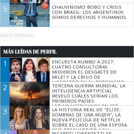
5
CHAUVINISMO BOBO Y CRISIS
CON BRASIL: LOS ARGENTINOS
SOMOS DERECHOS Y HUMANOS
Espacio Publicitario
MÁS LEÍDAS DE PERFIL
1
ENCUESTA RUMBO A 2027:
CUATRO CONSULTORAS
MIDIERON EL DESGASTE DE
MILEI Y LA CRISIS DE
LIDERAZGO EN EL PERONISMO
2
TERCERA GUERRA MUNDIAL: LA
INTELIGENCIA ARTIFICIAL
REVELÓ CUÁLES SERÍAN LOS
PRIMEROS PAÍSES
LATINOAMERICANOS EN SER
3
LA HISTORIA REAL DE "ELIZE:
DERROTADOS
SOMBRAS DE UNA MUJER", LA
NUEVA PELÍCULA DE NETFLIX
SOBRE EL CASO DE UNA ESPOSA
QUE DESCUARTIZÓ A SU
RICARDO LORENZETTI SE