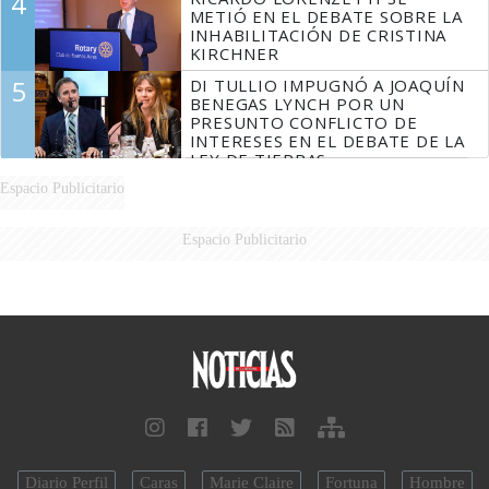
4
MARIDO
METIÓ EN EL DEBATE SOBRE LA
INHABILITACIÓN DE CRISTINA
KIRCHNER
5
DI TULLIO IMPUGNÓ A JOAQUÍN
BENEGAS LYNCH POR UN
PRESUNTO CONFLICTO DE
INTERESES EN EL DEBATE DE LA
LEY DE TIERRAS
Espacio Publicitario
Espacio Publicitario
Diario Perfil
Caras
Marie Claire
Fortuna
Hombre