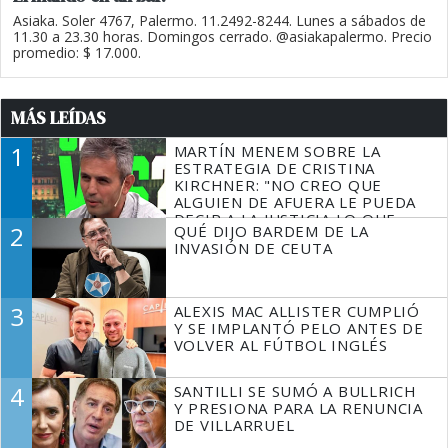
Asiaka. Soler 4767, Palermo. 11.2492-8244. Lunes a sábados de
11.30 a 23.30 horas. Domingos cerrado. @asiakapalermo. Precio
promedio: $ 17.000.
MÁS LEÍDAS
1
MARTÍN MENEM SOBRE LA
ESTRATEGIA DE CRISTINA
KIRCHNER: "NO CREO QUE
ALGUIEN DE AFUERA LE PUEDA
DECIR A LA JUSTICIA LO QUE
2
QUÉ DIJO BARDEM DE LA
TIENE QUE HACER"
INVASIÓN DE CEUTA
3
ALEXIS MAC ALLISTER CUMPLIÓ
Y SE IMPLANTÓ PELO ANTES DE
VOLVER AL FÚTBOL INGLÉS
4
SANTILLI SE SUMÓ A BULLRICH
Y PRESIONA PARA LA RENUNCIA
DE VILLARRUEL