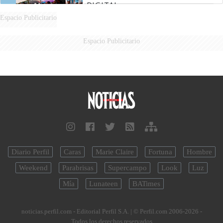
DIGITAL
Espacio Publicitario
Espacio Publicitario
Diario Perfil
Caras
Marie Claire
Fortuna
Hombre
Weekend
Parabrisas
Supercampo
Look
Luz
Mía
Lunateen
BATimes
noticias.perfil.com - Editorial Perfil S.A.
| © Perfil.com 2006-2026 -
Todos los derechos reservados