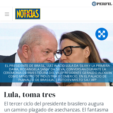
EL PRESIDENTE DE BRASIL, LUIZ INÁCIO LULA DA SILVA Y LA PRIMERA
DAMA, ROSANGELA 'JANJA' DA SILVA, CONVERSAN DURANTE LA
CEREMONIA DE INVESTIDURA DEL VICEPRESIDENTE GERALDO ALCKMIN
COMO MINISTRO DE INDUSTRIA Y COMERCIO, EN EL PALACIO DE
PLANALTO DE BRASILIA. | FOTO:EVARISTO SA / AFP
Lula, toma tres
El tercer ciclo del presidente brasilero augura
un camino plagado de asechanzas. El fantasma