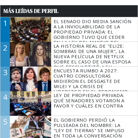
MÁS LEÍDAS DE PERFIL
1
EL SENADO DIO MEDIA SANCIÓN
A LA INVIOLABILIDAD DE LA
PROPIEDAD PRIVADA: EL
GOBIERNO TUVO QUE CEDER
EN LA LEY DEL MANEJO DEL
2
LA HISTORIA REAL DE "ELIZE:
FUEGO
SOMBRAS DE UNA MUJER", LA
NUEVA PELÍCULA DE NETFLIX
SOBRE EL CASO DE UNA ESPOSA
QUE DESCUARTIZÓ A SU
3
ENCUESTA RUMBO A 2027:
MARIDO
CUATRO CONSULTORAS
MIDIERON EL DESGASTE DE
MILEI Y LA CRISIS DE
LIDERAZGO EN EL PERONISMO
4
LEY DE PROPIEDAD PRIVADA:
QUÉ SENADORES VOTARON A
FAVOR Y CUÁLES EN CONTRA
5
EL GOBIERNO PERDIÓ LA
PULSEADA DEL NOMBRE: LA
"LEY DE TIERRAS" SE IMPUSO
EN TODA LA CONVERSACIÓN