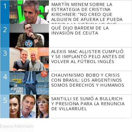
1
MARTÍN MENEM SOBRE LA
ESTRATEGIA DE CRISTINA
KIRCHNER: "NO CREO QUE
ALGUIEN DE AFUERA LE PUEDA
DECIR A LA JUSTICIA LO QUE
2
QUÉ DIJO BARDEM DE LA
TIENE QUE HACER"
INVASIÓN DE CEUTA
3
ALEXIS MAC ALLISTER CUMPLIÓ
Y SE IMPLANTÓ PELO ANTES DE
VOLVER AL FÚTBOL INGLÉS
4
CHAUVINISMO BOBO Y CRISIS
CON BRASIL: LOS ARGENTINOS
SOMOS DERECHOS Y HUMANOS
5
SANTILLI SE SUMÓ A BULLRICH
Y PRESIONA PARA LA RENUNCIA
DE VILLARRUEL
Espacio Publicitario