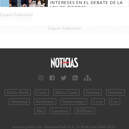
INTERESES EN EL DEBATE DE LA
LEY DE TIERRAS
Espacio Publicitario
Espacio Publicitario
Diario Perfil
Caras
Marie Claire
Fortuna
Hombre
Weekend
Parabrisas
Supercampo
Look
Luz
Mía
Lunateen
BATimes
noticias.perfil.com - Editorial Perfil S.A.
| © Perfil.com 2006-2026 -