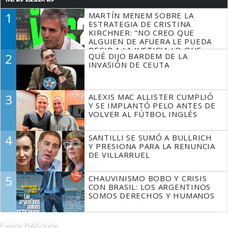
1
MARTÍN MENEM SOBRE LA
ESTRATEGIA DE CRISTINA
KIRCHNER: "NO CREO QUE
ALGUIEN DE AFUERA LE PUEDA
DECIR A LA JUSTICIA LO QUE
2
QUÉ DIJO BARDEM DE LA
TIENE QUE HACER"
INVASIÓN DE CEUTA
3
ALEXIS MAC ALLISTER CUMPLIÓ
Y SE IMPLANTÓ PELO ANTES DE
VOLVER AL FÚTBOL INGLÉS
4
SANTILLI SE SUMÓ A BULLRICH
Y PRESIONA PARA LA RENUNCIA
DE VILLARRUEL
5
CHAUVINISMO BOBO Y CRISIS
CON BRASIL: LOS ARGENTINOS
SOMOS DERECHOS Y HUMANOS
Espacio Publicitario