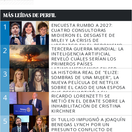
MÁS LEÍDAS DE PERFIL
1
ENCUESTA RUMBO A 2027:
CUATRO CONSULTORAS
MIDIERON EL DESGASTE DE
MILEI Y LA CRISIS DE
LIDERAZGO EN EL PERONISMO
2
TERCERA GUERRA MUNDIAL: LA
INTELIGENCIA ARTIFICIAL
REVELÓ CUÁLES SERÍAN LOS
PRIMEROS PAÍSES
LATINOAMERICANOS EN SER
3
LA HISTORIA REAL DE "ELIZE:
DERROTADOS
SOMBRAS DE UNA MUJER", LA
NUEVA PELÍCULA DE NETFLIX
SOBRE EL CASO DE UNA ESPOSA
QUE DESCUARTIZÓ A SU
4
RICARDO LORENZETTI SE
MARIDO
METIÓ EN EL DEBATE SOBRE LA
INHABILITACIÓN DE CRISTINA
KIRCHNER
5
DI TULLIO IMPUGNÓ A JOAQUÍN
BENEGAS LYNCH POR UN
PRESUNTO CONFLICTO DE