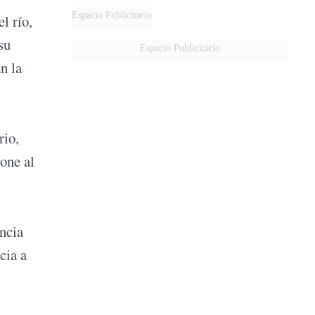
Espacio Publicitario
l río,
su
Espacio Publicitario
n la
rio,
one al
ncia
cia a