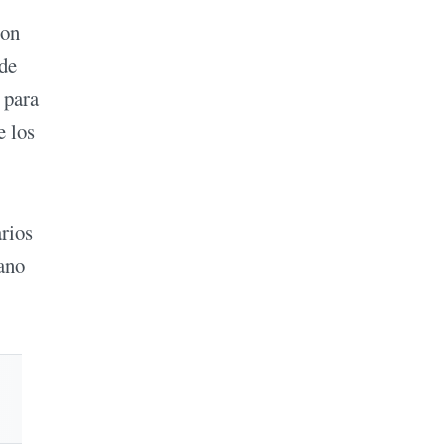
ron
 de
 para
e los
arios
iano