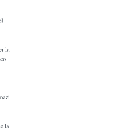
el
er la
ico
-nazi
e la