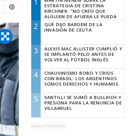
1
MARTÍN MENEM SOBRE LA
ESTRATEGIA DE CRISTINA
KIRCHNER: "NO CREO QUE
ALGUIEN DE AFUERA LE PUEDA
DECIR A LA JUSTICIA LO QUE
2
QUÉ DIJO BARDEM DE LA
TIENE QUE HACER"
INVASIÓN DE CEUTA
3
ALEXIS MAC ALLISTER CUMPLIÓ Y
SE IMPLANTÓ PELO ANTES DE
VOLVER AL FÚTBOL INGLÉS
4
CHAUVINISMO BOBO Y CRISIS
CON BRASIL: LOS ARGENTINOS
SOMOS DERECHOS Y HUMANOS
5
SANTILLI SE SUMÓ A BULLRICH Y
PRESIONA PARA LA RENUNCIA DE
VILLARRUEL
Espacio Publicitario