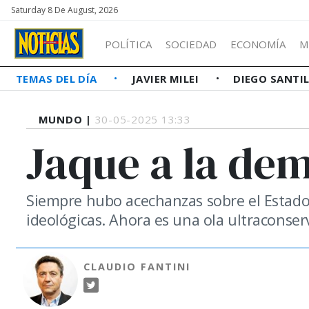
Saturday 8 De August, 2026
POLÍTICA
SOCIEDAD
ECONOMÍA
M
TEMAS DEL DÍA
JAVIER MILEI
DIEGO SANTI
MUNDO |
30-05-2025 13:33
Jaque a la de
Siempre hubo acechanzas sobre el Estado
ideológicas. Ahora es una ola ultraconser
CLAUDIO FANTINI