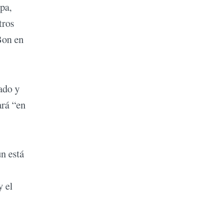
pa,
tros
Bon en
ado y
ará “en
n está
y el