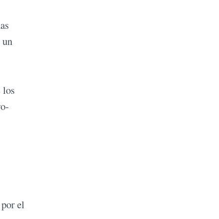
has
 un
 los
ro-
 por el