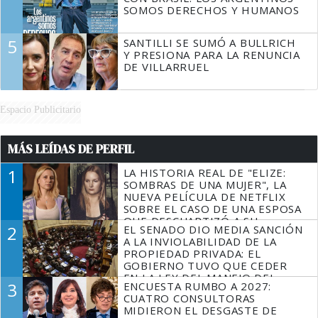
SOMOS DERECHOS Y HUMANOS
5
SANTILLI SE SUMÓ A BULLRICH
Y PRESIONA PARA LA RENUNCIA
DE VILLARRUEL
Espacio Publicitario
MÁS LEÍDAS DE PERFIL
1
LA HISTORIA REAL DE "ELIZE:
SOMBRAS DE UNA MUJER", LA
NUEVA PELÍCULA DE NETFLIX
SOBRE EL CASO DE UNA ESPOSA
QUE DESCUARTIZÓ A SU
2
EL SENADO DIO MEDIA SANCIÓN
MARIDO
A LA INVIOLABILIDAD DE LA
PROPIEDAD PRIVADA: EL
GOBIERNO TUVO QUE CEDER
EN LA LEY DEL MANEJO DEL
3
ENCUESTA RUMBO A 2027:
FUEGO
CUATRO CONSULTORAS
MIDIERON EL DESGASTE DE