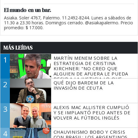
El mundo en un bar.
Asiaka. Soler 4767, Palermo. 11.2492-8244. Lunes a sábados de
11.30 a 23.30 horas. Domingos cerrado. @asiakapalermo. Precio
promedio: $ 17.000.
MÁS LEÍDAS
1
MARTÍN MENEM SOBRE LA
ESTRATEGIA DE CRISTINA
KIRCHNER: "NO CREO QUE
ALGUIEN DE AFUERA LE PUEDA
DECIR A LA JUSTICIA LO QUE
2
QUÉ DIJO BARDEM DE LA
TIENE QUE HACER"
INVASIÓN DE CEUTA
3
ALEXIS MAC ALLISTER CUMPLIÓ
Y SE IMPLANTÓ PELO ANTES DE
VOLVER AL FÚTBOL INGLÉS
4
CHAUVINISMO BOBO Y CRISIS
CON BRASIL: LOS ARGENTINOS