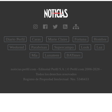
Diario Perfil
Caras
Marie Claire
Fortuna
Hombre
Weekend
Parabrisas
Supercampo
Look
Luz
Mía
Lunateen
BATimes
noticias.perfil.com - Editorial Perfil S.A.
| © Perfil.com 2006-2026 -
Todos los derechos reservados
Registro de Propiedad Intelectual: Nro. 5346433