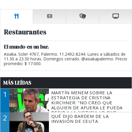
Restaurantes
El mundo en un bar.
Asiaka. Soler 4767, Palermo. 11.2492-8244. Lunes a sábados de
11.30 a 23.30 horas. Domingos cerrado. @asiakapalermo. Precio
promedio: $ 17.000.
MÁS LEÍDAS
1
MARTÍN MENEM SOBRE LA
ESTRATEGIA DE CRISTINA
KIRCHNER: "NO CREO QUE
ALGUIEN DE AFUERA LE PUEDA
DECIR A LA JUSTICIA LO QUE
2
QUÉ DIJO BARDEM DE LA
TIENE QUE HACER"
INVASIÓN DE CEUTA