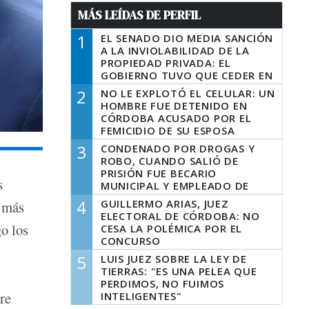
MÁS LEÍDAS DE PERFIL
1
EL SENADO DIO MEDIA SANCIÓN
A LA INVIOLABILIDAD DE LA
PROPIEDAD PRIVADA: EL
GOBIERNO TUVO QUE CEDER EN
LA LEY DEL MANEJO DEL FUEGO
2
NO LE EXPLOTÓ EL CELULAR: UN
HOMBRE FUE DETENIDO EN
CÓRDOBA ACUSADO POR EL
FEMICIDIO DE SU ESPOSA
3
CONDENADO POR DROGAS Y
ROBO, CUANDO SALIÓ DE
PRISIÓN FUE BECARIO
s
MUNICIPAL Y EMPLEADO DE
SENAF
4
GUILLERMO ARIAS, JUEZ
s más
ELECTORAL DE CÓRDOBA: NO
o los
CESA LA POLÉMICA POR EL
CONCURSO
5
LUIS JUEZ SOBRE LA LEY DE
TIERRAS: "ES UNA PELEA QUE
PERDIMOS, NO FUIMOS
re
INTELIGENTES"