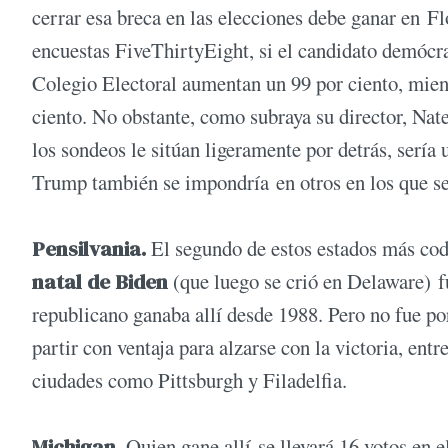
cerrar esa breca en las elecciones debe ganar en Fl
encuestas FiveThirtyEight, si el candidato demócra
Colegio Electoral aumentan un 99 por ciento, mien
ciento. No obstante, como subraya su director, Nate 
los sondeos le sitúan ligeramente por detrás, sería
Trump también se impondría en otros en los que se
Pensilvania.
El segundo de estos estados más cod
natal de Biden
(que luego se crió en Delaware) f
republicano ganaba allí desde 1988. Pero no fue p
partir con ventaja para alzarse con la victoria, ent
ciudades como Pittsburgh y Filadelfia.
Michigan.
Quien gane allí se llevará 16 votos en