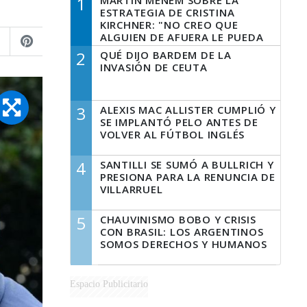
1
MARTÍN MENEM SOBRE LA
ESTRATEGIA DE CRISTINA
KIRCHNER: "NO CREO QUE
ALGUIEN DE AFUERA LE PUEDA
DECIR A LA JUSTICIA LO QUE
2
QUÉ DIJO BARDEM DE LA
TIENE QUE HACER"
INVASIÓN DE CEUTA
3
ALEXIS MAC ALLISTER CUMPLIÓ Y
SE IMPLANTÓ PELO ANTES DE
VOLVER AL FÚTBOL INGLÉS
4
SANTILLI SE SUMÓ A BULLRICH Y
PRESIONA PARA LA RENUNCIA DE
VILLARRUEL
5
CHAUVINISMO BOBO Y CRISIS
CON BRASIL: LOS ARGENTINOS
SOMOS DERECHOS Y HUMANOS
Espacio Publicitario