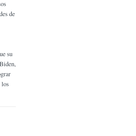
sos
des de
ue su
 Biden,
ograr
 los