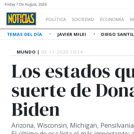
Friday 7 De August, 2026
POLÍTICA
SOCIEDAD
ECONOMÍA
M
TEMAS DEL DÍA
JAVIER MILEI
DIEGO SANTI
MUNDO |
02-11-2020 10:34
Los estados qu
suerte de Don
Biden
Arizona, Wisconsin, Michigan, Pensilvania,
El último de esa lista el más importante: 