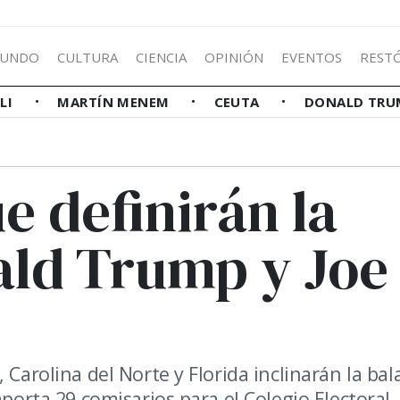
UNDO
CULTURA
CIENCIA
OPINIÓN
EVENTOS
REST
LLI
MARTÍN MENEM
CEUTA
DONALD TRU
e definirán la
ald Trump y Joe
 Carolina del Norte y Florida inclinarán la bal
aporta 29 comisarios para el Colegio Electoral.