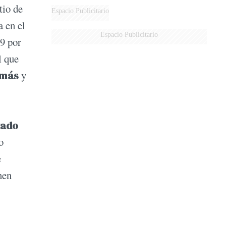
tio de
Espacio Publicitario
a en el
Espacio Publicitario
39 por
l que
 más
y
tado
o
e
nen