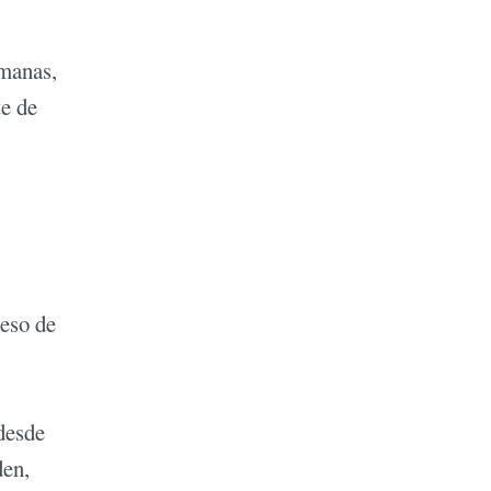
emanas,
te de
peso de
desde
den,