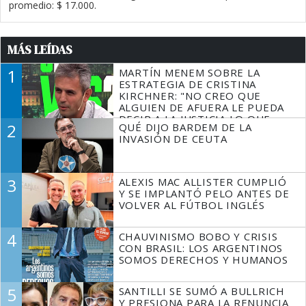
promedio: $ 17.000.
MÁS LEÍDAS
1
MARTÍN MENEM SOBRE LA
ESTRATEGIA DE CRISTINA
KIRCHNER: "NO CREO QUE
ALGUIEN DE AFUERA LE PUEDA
DECIR A LA JUSTICIA LO QUE
2
QUÉ DIJO BARDEM DE LA
TIENE QUE HACER"
INVASIÓN DE CEUTA
3
ALEXIS MAC ALLISTER CUMPLIÓ
Y SE IMPLANTÓ PELO ANTES DE
VOLVER AL FÚTBOL INGLÉS
4
CHAUVINISMO BOBO Y CRISIS
CON BRASIL: LOS ARGENTINOS
SOMOS DERECHOS Y HUMANOS
5
SANTILLI SE SUMÓ A BULLRICH
Y PRESIONA PARA LA RENUNCIA