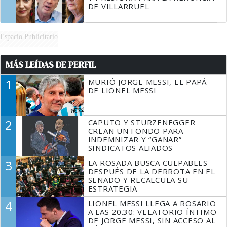
DE VILLARRUEL
Espacio Publicitario
MÁS LEÍDAS DE PERFIL
1
MURIÓ JORGE MESSI, EL PAPÁ
DE LIONEL MESSI
2
CAPUTO Y STURZENEGGER
CREAN UN FONDO PARA
INDEMNIZAR Y “GANAR”
SINDICATOS ALIADOS
3
LA ROSADA BUSCA CULPABLES
DESPUÉS DE LA DERROTA EN EL
SENADO Y RECALCULA SU
ESTRATEGIA
4
LIONEL MESSI LLEGA A ROSARIO
A LAS 20.30: VELATORIO ÍNTIMO
DE JORGE MESSI, SIN ACCESO AL