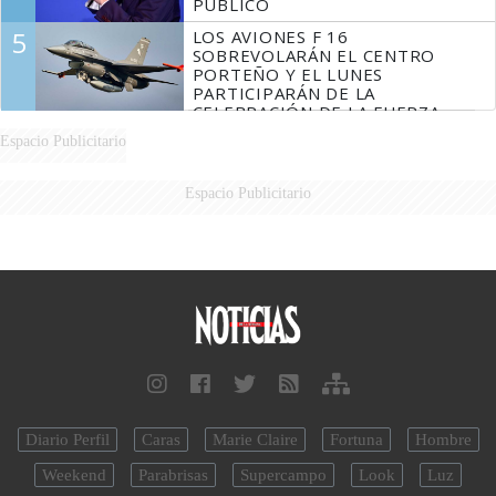
PÚBLICO
5
LOS AVIONES F 16
SOBREVOLARÁN EL CENTRO
PORTEÑO Y EL LUNES
PARTICIPARÁN DE LA
CELEBRACIÓN DE LA FUERZA
AÉREA
Espacio Publicitario
Espacio Publicitario
Diario Perfil
Caras
Marie Claire
Fortuna
Hombre
Weekend
Parabrisas
Supercampo
Look
Luz