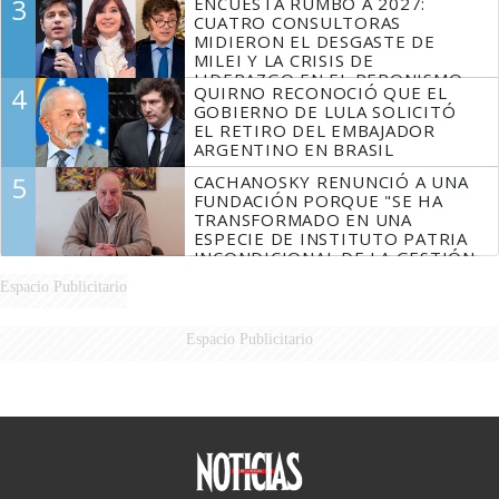
3
ENCUESTA RUMBO A 2027:
CUATRO CONSULTORAS
MIDIERON EL DESGASTE DE
MILEI Y LA CRISIS DE
LIDERAZGO EN EL PERONISMO
4
QUIRNO RECONOCIÓ QUE EL
GOBIERNO DE LULA SOLICITÓ
EL RETIRO DEL EMBAJADOR
ARGENTINO EN BRASIL
5
CACHANOSKY RENUNCIÓ A UNA
FUNDACIÓN PORQUE "SE HA
TRANSFORMADO EN UNA
ESPECIE DE INSTITUTO PATRIA
INCONDICIONAL DE LA GESTIÓN
DE MILEI"
Espacio Publicitario
Espacio Publicitario