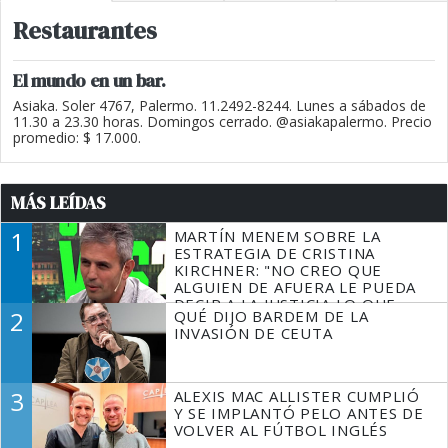
Restaurantes
El mundo en un bar.
Asiaka. Soler 4767, Palermo. 11.2492-8244. Lunes a sábados de
11.30 a 23.30 horas. Domingos cerrado. @asiakapalermo. Precio
promedio: $ 17.000.
MÁS LEÍDAS
1
MARTÍN MENEM SOBRE LA
ESTRATEGIA DE CRISTINA
KIRCHNER: "NO CREO QUE
ALGUIEN DE AFUERA LE PUEDA
DECIR A LA JUSTICIA LO QUE
2
QUÉ DIJO BARDEM DE LA
TIENE QUE HACER"
INVASIÓN DE CEUTA
3
ALEXIS MAC ALLISTER CUMPLIÓ
Y SE IMPLANTÓ PELO ANTES DE
VOLVER AL FÚTBOL INGLÉS