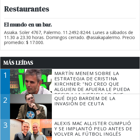
Restaurantes
El mundo en un bar.
Asiaka. Soler 4767, Palermo. 11.2492-8244. Lunes a sábados de
11.30 a 23.30 horas. Domingos cerrado. @asiakapalermo. Precio
promedio: $ 17.000.
MÁS LEÍDAS
1
MARTÍN MENEM SOBRE LA
ESTRATEGIA DE CRISTINA
KIRCHNER: "NO CREO QUE
ALGUIEN DE AFUERA LE PUEDA
DECIR A LA JUSTICIA LO QUE
2
QUÉ DIJO BARDEM DE LA
TIENE QUE HACER"
INVASIÓN DE CEUTA
3
ALEXIS MAC ALLISTER CUMPLIÓ
Y SE IMPLANTÓ PELO ANTES DE
VOLVER AL FÚTBOL INGLÉS