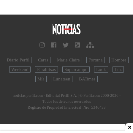
Diario Perfil
Caras
Marie Claire
Fortuna
Hombre
Weekend
Parabrisas
Supercampo
Look
Luz
Mía
Lunateen
BATimes
noticias.perfil.com - Editorial Perfil S.A.
| © Perfil.com 2006-2026 -
Todos los derechos reservados
Registro de Propiedad Intelectual: Nro. 5346433