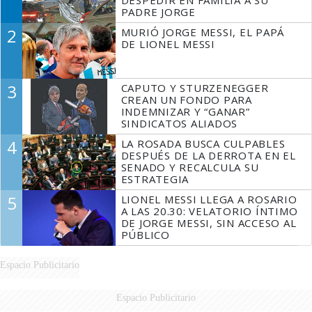
PADRE JORGE
2
MURIÓ JORGE MESSI, EL PAPÁ
DE LIONEL MESSI
3
CAPUTO Y STURZENEGGER
CREAN UN FONDO PARA
INDEMNIZAR Y “GANAR”
SINDICATOS ALIADOS
4
LA ROSADA BUSCA CULPABLES
DESPUÉS DE LA DERROTA EN EL
SENADO Y RECALCULA SU
ESTRATEGIA
5
LIONEL MESSI LLEGA A ROSARIO
A LAS 20.30: VELATORIO ÍNTIMO
DE JORGE MESSI, SIN ACCESO AL
PÚBLICO
Espacio Publicitario
Espacio Publicitario