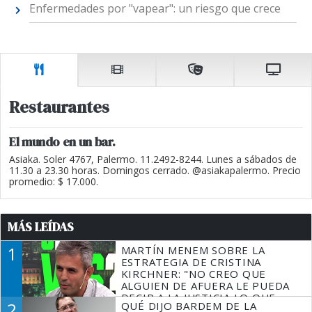
Enfermedades por "vapear": un riesgo que crece
Restaurantes
El mundo en un bar.
Asiaka. Soler 4767, Palermo. 11.2492-8244. Lunes a sábados de
11.30 a 23.30 horas. Domingos cerrado. @asiakapalermo. Precio
promedio: $ 17.000.
MÁS LEÍDAS
1
MARTÍN MENEM SOBRE LA
ESTRATEGIA DE CRISTINA
KIRCHNER: "NO CREO QUE
ALGUIEN DE AFUERA LE PUEDA
DECIR A LA JUSTICIA LO QUE
2
QUÉ DIJO BARDEM DE LA
TIENE QUE HACER"