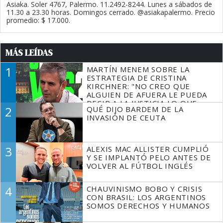
Asiaka. Soler 4767, Palermo. 11.2492-8244. Lunes a sábados de
11.30 a 23.30 horas. Domingos cerrado. @asiakapalermo. Precio
promedio: $ 17.000.
MÁS LEÍDAS
1
MARTÍN MENEM SOBRE LA
ESTRATEGIA DE CRISTINA
KIRCHNER: "NO CREO QUE
ALGUIEN DE AFUERA LE PUEDA
DECIR A LA JUSTICIA LO QUE
2
QUÉ DIJO BARDEM DE LA
TIENE QUE HACER"
INVASIÓN DE CEUTA
3
ALEXIS MAC ALLISTER CUMPLIÓ
Y SE IMPLANTÓ PELO ANTES DE
VOLVER AL FÚTBOL INGLÉS
4
CHAUVINISMO BOBO Y CRISIS
CON BRASIL: LOS ARGENTINOS
SOMOS DERECHOS Y HUMANOS