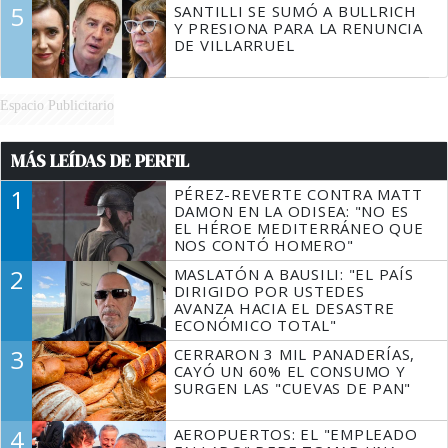
5
SANTILLI SE SUMÓ A BULLRICH
Y PRESIONA PARA LA RENUNCIA
DE VILLARRUEL
Espacio Publicitario
MÁS LEÍDAS DE PERFIL
1
PÉREZ-REVERTE CONTRA MATT
DAMON EN LA ODISEA: "NO ES
EL HÉROE MEDITERRÁNEO QUE
NOS CONTÓ HOMERO"
2
MASLATÓN A BAUSILI: "EL PAÍS
DIRIGIDO POR USTEDES
AVANZA HACIA EL DESASTRE
ECONÓMICO TOTAL"
3
CERRARON 3 MIL PANADERÍAS,
CAYÓ UN 60% EL CONSUMO Y
SURGEN LAS "CUEVAS DE PAN"
4
AEROPUERTOS: EL "EMPLEADO