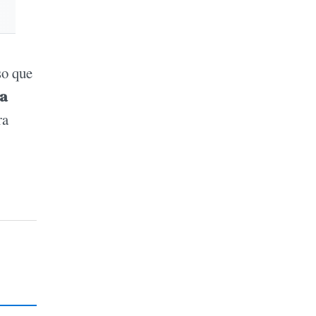
so que
la
ra