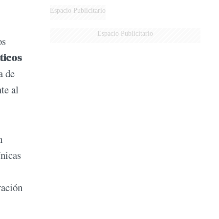
Espacio Publicitario
Espacio Publicitario
os
ticos
a de
te al
n
ínicas
ración