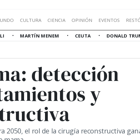
UNDO
CULTURA
CIENCIA
OPINIÓN
EVENTOS
REST
LLI
MARTÍN MENEM
CEUTA
DONALD TRU
ma: detección
tamientos y
tructiva
 2050, el rol de la cirugía reconstructiva gan
 de mama.