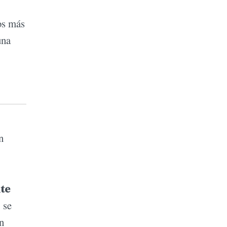
os más
una
n
te
 se
n