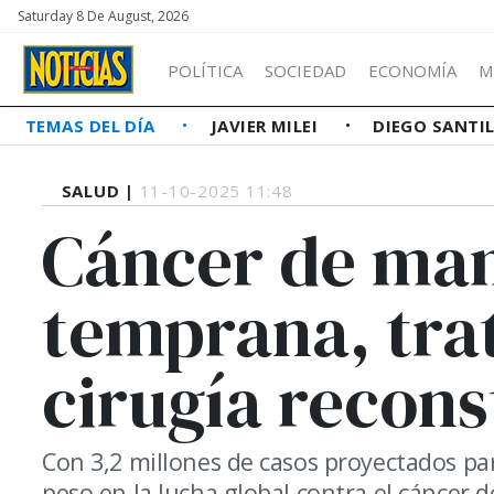
Saturday 8 De August, 2026
POLÍTICA
SOCIEDAD
ECONOMÍA
M
TEMAS DEL DÍA
JAVIER MILEI
DIEGO SANTI
SALUD |
11-10-2025 11:48
Cáncer de ma
temprana, tra
cirugía recons
Con 3,2 millones de casos proyectados para
peso en la lucha global contra el cáncer