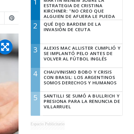
1
MARTÍN MENEM SOBRE LA
ESTRATEGIA DE CRISTINA
KIRCHNER: "NO CREO QUE
ALGUIEN DE AFUERA LE PUEDA
DECIR A LA JUSTICIA LO QUE
2
QUÉ DIJO BARDEM DE LA
TIENE QUE HACER"
INVASIÓN DE CEUTA
3
ALEXIS MAC ALLISTER CUMPLIÓ Y
SE IMPLANTÓ PELO ANTES DE
VOLVER AL FÚTBOL INGLÉS
4
CHAUVINISMO BOBO Y CRISIS
CON BRASIL: LOS ARGENTINOS
SOMOS DERECHOS Y HUMANOS
5
SANTILLI SE SUMÓ A BULLRICH Y
PRESIONA PARA LA RENUNCIA DE
VILLARRUEL
Espacio Publicitario