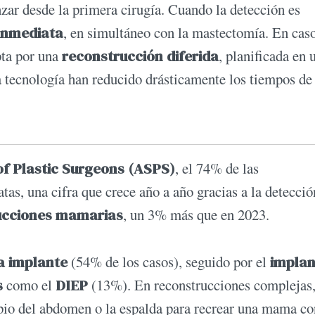
zar desde la primera cirugía. Cuando la detección es
inmediata
, en simultáneo con la mastectomía. En cas
pta por una
reconstrucción diferida
, planificada en 
a tecnología han reducido drásticamente los tiempos de
of Plastic Surgeons (ASPS)
, el 74% de las
as, una cifra que crece año a año gracias a la detecció
ucciones mamarias
, un 3% más que en 2023.
a implante
(54% de los casos), seguido por el
implan
s
como el
DIEP
(13%). En reconstrucciones complejas,
opio del abdomen o la espalda para recrear una mama co