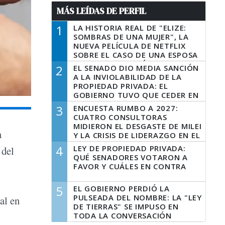
MÁS LEÍDAS DE PERFIL
1
LA HISTORIA REAL DE "ELIZE:
SOMBRAS DE UNA MUJER", LA
NUEVA PELÍCULA DE NETFLIX
SOBRE EL CASO DE UNA ESPOSA
QUE DESCUARTIZÓ A SU
2
EL SENADO DIO MEDIA SANCIÓN
MARIDO
A LA INVIOLABILIDAD DE LA
PROPIEDAD PRIVADA: EL
GOBIERNO TUVO QUE CEDER EN
LA LEY DEL MANEJO DEL FUEGO
3
ENCUESTA RUMBO A 2027:
CUATRO CONSULTORAS
MIDIERON EL DESGASTE DE MILEI
a
Y LA CRISIS DE LIDERAZGO EN EL
PERONISMO
4
LEY DE PROPIEDAD PRIVADA:
 del
QUÉ SENADORES VOTARON A
FAVOR Y CUÁLES EN CONTRA
5
EL GOBIERNO PERDIÓ LA
PULSEADA DEL NOMBRE: LA "LEY
al en
DE TIERRAS" SE IMPUSO EN
TODA LA CONVERSACIÓN
DIGITAL