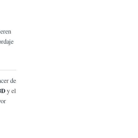
Seren
rdaje
ncer de
3D
y el
yor