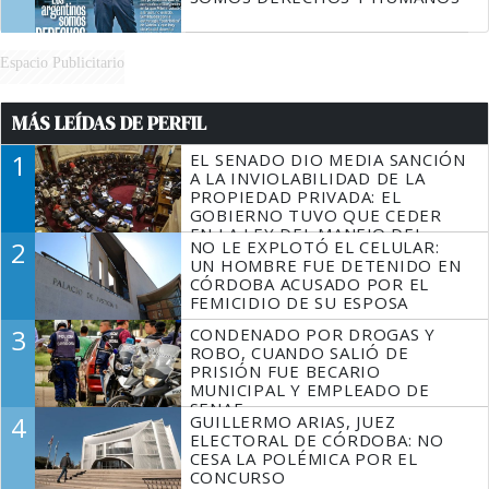
Espacio Publicitario
MÁS LEÍDAS DE PERFIL
1
EL SENADO DIO MEDIA SANCIÓN
A LA INVIOLABILIDAD DE LA
PROPIEDAD PRIVADA: EL
GOBIERNO TUVO QUE CEDER
EN LA LEY DEL MANEJO DEL
2
NO LE EXPLOTÓ EL CELULAR:
FUEGO
UN HOMBRE FUE DETENIDO EN
CÓRDOBA ACUSADO POR EL
FEMICIDIO DE SU ESPOSA
3
CONDENADO POR DROGAS Y
ROBO, CUANDO SALIÓ DE
PRISIÓN FUE BECARIO
MUNICIPAL Y EMPLEADO DE
SENAF
4
GUILLERMO ARIAS, JUEZ
ELECTORAL DE CÓRDOBA: NO
CESA LA POLÉMICA POR EL
CONCURSO