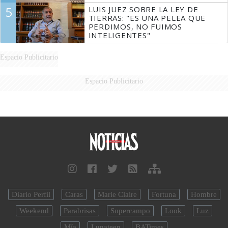
5
LUIS JUEZ SOBRE LA LEY DE
TIERRAS: "ES UNA PELEA QUE
PERDIMOS, NO FUIMOS
INTELIGENTES"
Espacio Publicitario
Espacio Publicitario
Diario Perfil
Caras
Marie Claire
Fortuna
Hombre
Weekend
Parabrisas
Supercampo
Look
Luz
Mía
Lunateen
BATimes