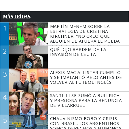
MÁS LEÍDAS
1
MARTÍN MENEM SOBRE LA
ESTRATEGIA DE CRISTINA
KIRCHNER: "NO CREO QUE
ALGUIEN DE AFUERA LE PUEDA
DECIR A LA JUSTICIA LO QUE
2
QUÉ DIJO BARDEM DE LA
TIENE QUE HACER"
INVASIÓN DE CEUTA
3
ALEXIS MAC ALLISTER CUMPLIÓ
Y SE IMPLANTÓ PELO ANTES DE
VOLVER AL FÚTBOL INGLÉS
4
SANTILLI SE SUMÓ A BULLRICH
Y PRESIONA PARA LA RENUNCIA
DE VILLARRUEL
5
CHAUVINISMO BOBO Y CRISIS
CON BRASIL: LOS ARGENTINOS
SOMOS DERECHOS Y HUMANOS