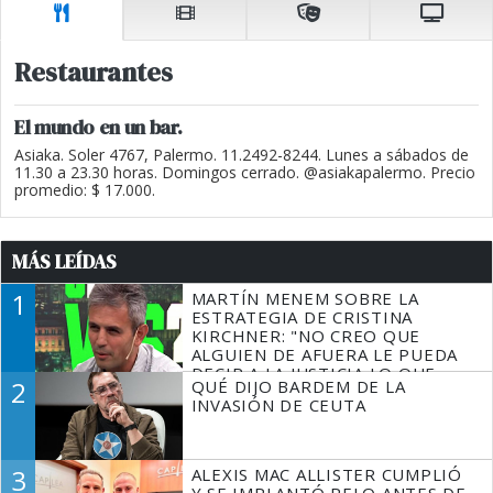
Restaurantes
El mundo en un bar.
Asiaka. Soler 4767, Palermo. 11.2492-8244. Lunes a sábados de
11.30 a 23.30 horas. Domingos cerrado. @asiakapalermo. Precio
promedio: $ 17.000.
MÁS LEÍDAS
1
MARTÍN MENEM SOBRE LA
ESTRATEGIA DE CRISTINA
KIRCHNER: "NO CREO QUE
ALGUIEN DE AFUERA LE PUEDA
DECIR A LA JUSTICIA LO QUE
2
QUÉ DIJO BARDEM DE LA
TIENE QUE HACER"
INVASIÓN DE CEUTA
3
ALEXIS MAC ALLISTER CUMPLIÓ