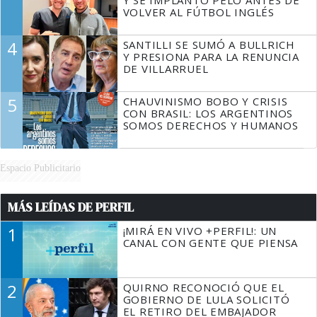
Y SE IMPLANTÓ PELO ANTES DE
VOLVER AL FÚTBOL INGLÉS
4
SANTILLI SE SUMÓ A BULLRICH
Y PRESIONA PARA LA RENUNCIA
DE VILLARRUEL
5
CHAUVINISMO BOBO Y CRISIS
CON BRASIL: LOS ARGENTINOS
SOMOS DERECHOS Y HUMANOS
Espacio Publicitario
MÁS LEÍDAS DE PERFIL
1
¡MIRÁ EN VIVO +PERFIL!: UN
CANAL CON GENTE QUE PIENSA
2
QUIRNO RECONOCIÓ QUE EL
GOBIERNO DE LULA SOLICITÓ
EL RETIRO DEL EMBAJADOR