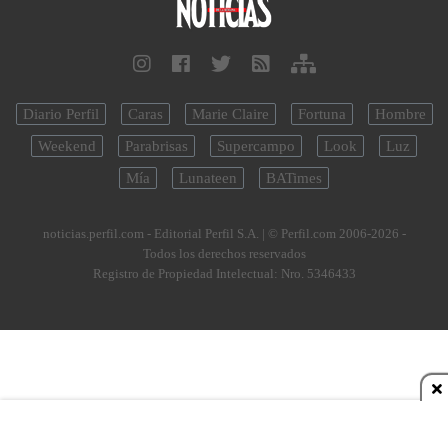
Diario Perfil
Caras
Marie Claire
Fortuna
Hombre
Weekend
Parabrisas
Supercampo
Look
Luz
Mía
Lunateen
BATimes
noticias.perfil.com - Editorial Perfil S.A.
| © Perfil.com 2006-2026 -
Todos los derechos reservados
Registro de Propiedad Intelectual: Nro. 5346433