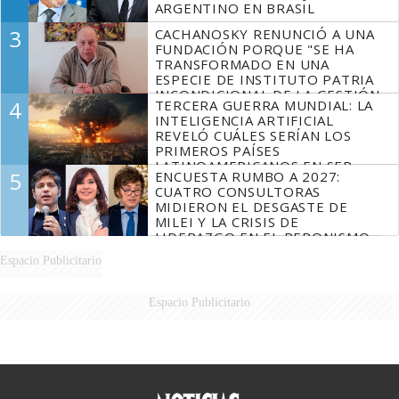
ARGENTINO EN BRASIL
3
CACHANOSKY RENUNCIÓ A UNA
FUNDACIÓN PORQUE "SE HA
TRANSFORMADO EN UNA
ESPECIE DE INSTITUTO PATRIA
INCONDICIONAL DE LA GESTIÓN
4
TERCERA GUERRA MUNDIAL: LA
DE MILEI"
INTELIGENCIA ARTIFICIAL
REVELÓ CUÁLES SERÍAN LOS
PRIMEROS PAÍSES
LATINOAMERICANOS EN SER
5
ENCUESTA RUMBO A 2027:
DERROTADOS
CUATRO CONSULTORAS
MIDIERON EL DESGASTE DE
MILEI Y LA CRISIS DE
LIDERAZGO EN EL PERONISMO
Espacio Publicitario
Espacio Publicitario