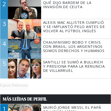
2
QUÉ DIJO BARDEM DE LA
TIENE QUE HACER"
INVASIÓN DE CEUTA
3
ALEXIS MAC ALLISTER CUMPLIÓ
Y SE IMPLANTÓ PELO ANTES DE
VOLVER AL FÚTBOL INGLÉS
4
CHAUVINISMO BOBO Y CRISIS
CON BRASIL: LOS ARGENTINOS
SOMOS DERECHOS Y HUMANOS
5
SANTILLI SE SUMÓ A BULLRICH
Y PRESIONA PARA LA RENUNCIA
DE VILLARRUEL
Espacio Publicitario
MÁS LEÍDAS DE PERFIL
1
MURIÓ JORGE MESSI, EL PAPÁ