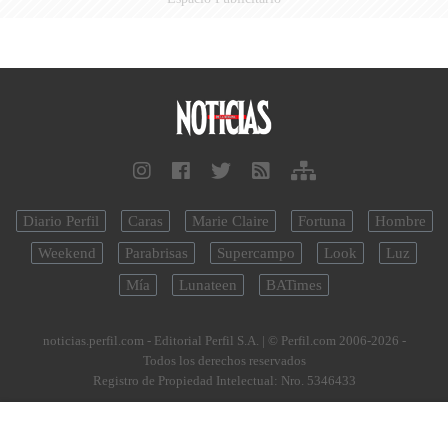
Diario Perfil
Caras
Marie Claire
Fortuna
Hombre
Weekend
Parabrisas
Supercampo
Look
Luz
Mía
Lunateen
BATimes
noticias.perfil.com - Editorial Perfil S.A.
| © Perfil.com 2006-2026 -
Todos los derechos reservados
Registro de Propiedad Intelectual: Nro. 5346433