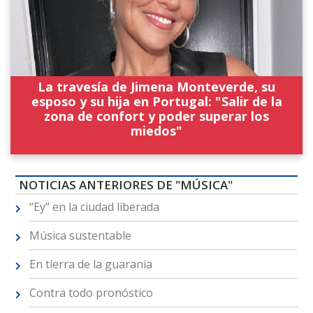
La travesía de Jimena Monteverde, su
esposo y su hija en Portugal: "Salir de la
zona de confort y poder superar los
miedos"
NOTICIAS ANTERIORES DE "MÚSICA"
“Ey” en la ciudad liberada
Música sustentable
En tierra de la guarania
Contra todo pronóstico