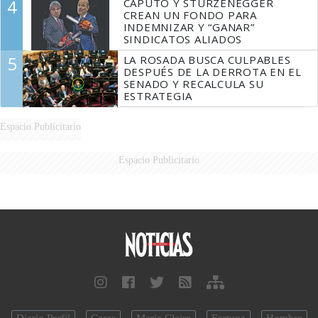
4
CAPUTO Y STURZENEGGER
CREAN UN FONDO PARA
INDEMNIZAR Y “GANAR”
SINDICATOS ALIADOS
5
LA ROSADA BUSCA CULPABLES
DESPUÉS DE LA DERROTA EN EL
SENADO Y RECALCULA SU
ESTRATEGIA
Espacio Publicitario
Espacio Publicitario
Diario Perfil
Caras
Marie Claire
Fortuna
Hombre