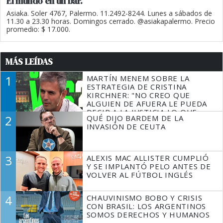
El mundo en un bar.
Asiaka. Soler 4767, Palermo. 11.2492-8244. Lunes a sábados de
11.30 a 23.30 horas. Domingos cerrado. @asiakapalermo. Precio
promedio: $ 17.000.
MÁS LEÍDAS
1
MARTÍN MENEM SOBRE LA
ESTRATEGIA DE CRISTINA
KIRCHNER: "NO CREO QUE
ALGUIEN DE AFUERA LE PUEDA
DECIR A LA JUSTICIA LO QUE
2
QUÉ DIJO BARDEM DE LA
TIENE QUE HACER"
INVASIÓN DE CEUTA
3
ALEXIS MAC ALLISTER CUMPLIÓ
Y SE IMPLANTÓ PELO ANTES DE
VOLVER AL FÚTBOL INGLÉS
4
CHAUVINISMO BOBO Y CRISIS
CON BRASIL: LOS ARGENTINOS
SOMOS DERECHOS Y HUMANOS