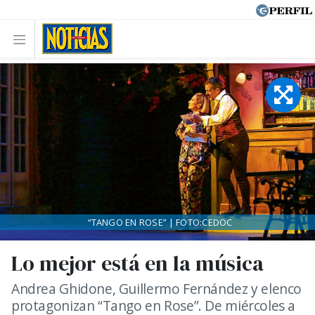
“TANGO EN ROSE” | FOTO:CEDOC
Lo mejor está en la música
Andrea Ghidone, Guillermo Fernández y elenco
protagonizan “Tango en Rose”. De miércoles a