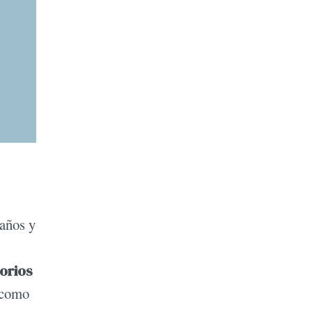
 años y
orios
 como