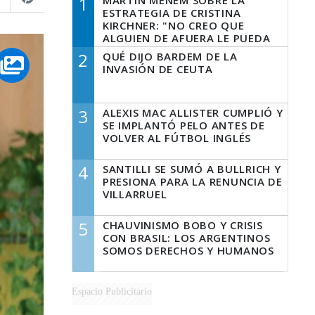
1
MARTÍN MENEM SOBRE LA
ESTRATEGIA DE CRISTINA
KIRCHNER: "NO CREO QUE
ALGUIEN DE AFUERA LE PUEDA
DECIR A LA JUSTICIA LO QUE
2
QUÉ DIJO BARDEM DE LA
TIENE QUE HACER"
INVASIÓN DE CEUTA
3
ALEXIS MAC ALLISTER CUMPLIÓ Y
SE IMPLANTÓ PELO ANTES DE
VOLVER AL FÚTBOL INGLÉS
4
SANTILLI SE SUMÓ A BULLRICH Y
PRESIONA PARA LA RENUNCIA DE
VILLARRUEL
5
CHAUVINISMO BOBO Y CRISIS
CON BRASIL: LOS ARGENTINOS
SOMOS DERECHOS Y HUMANOS
Espacio Publicitario