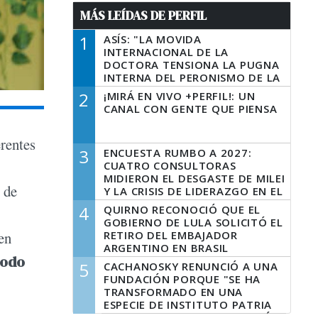
MÁS LEÍDAS DE PERFIL
1
ASÍS: "LA MOVIDA
INTERNACIONAL DE LA
DOCTORA TENSIONA LA PUGNA
INTERNA DEL PERONISMO DE LA
PROVINCIA DEL PECADO"
2
¡MIRÁ EN VIVO +PERFIL!: UN
CANAL CON GENTE QUE PIENSA
erentes
3
ENCUESTA RUMBO A 2027:
CUATRO CONSULTORAS
MIDIERON EL DESGASTE DE MILEI
 de
Y LA CRISIS DE LIDERAZGO EN EL
PERONISMO
4
QUIRNO RECONOCIÓ QUE EL
GOBIERNO DE LULA SOLICITÓ EL
RETIRO DEL EMBAJADOR
en
ARGENTINO EN BRASIL
modo
5
CACHANOSKY RENUNCIÓ A UNA
FUNDACIÓN PORQUE "SE HA
TRANSFORMADO EN UNA
ESPECIE DE INSTITUTO PATRIA
INCONDICIONAL DE LA GESTIÓN