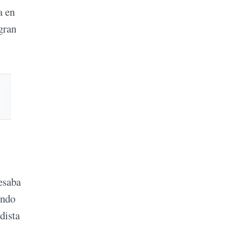
a en
gran
resaba
n­do
dista