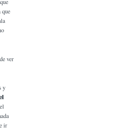
 que
a que
ala
no
 de ver
s y
el
el
nada
e ir