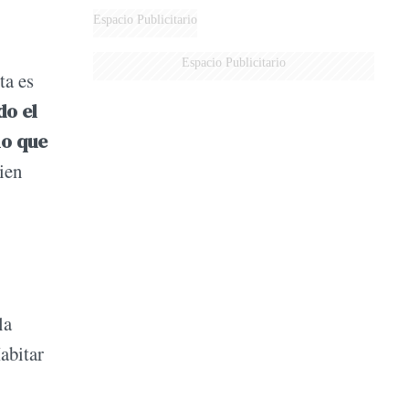
DE MILEI"
Espacio Publicitario
Espacio Publicitario
ta es
do el
lo que
ien
la
abitar