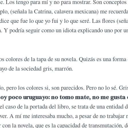
se. Los tengo para mí y no para mostrar. Son conceptos
mplo, (señala la Ca­trina, calavera mexicana) me recuerd
dice que fue lo que yo fui y lo que seré. Las flores (señ
ida. Y podría seguir como un idiota explicando uno por u
los colores de la tapa de su novela. Quizás es una forma
ayo de la sociedad gris, marrón.
o, pero los colores si, son parecidos. Pero no lo sé. Gri
soy poco uruguayo: no tomo mate, no me gusta 
l caso de la portada del libro, se trata de una entidad d
ver. A mí me interesaba mucho, a pesar de no trabajar 
r con la no­vela, que es la capacidad de transmutación, d