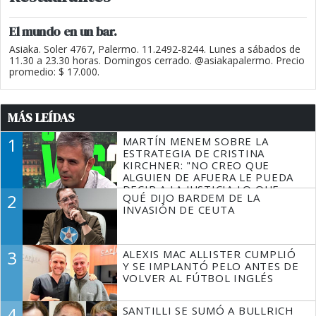
El mundo en un bar.
Asiaka. Soler 4767, Palermo. 11.2492-8244. Lunes a sábados de
11.30 a 23.30 horas. Domingos cerrado. @asiakapalermo. Precio
promedio: $ 17.000.
MÁS LEÍDAS
1
MARTÍN MENEM SOBRE LA
ESTRATEGIA DE CRISTINA
KIRCHNER: "NO CREO QUE
ALGUIEN DE AFUERA LE PUEDA
DECIR A LA JUSTICIA LO QUE
2
QUÉ DIJO BARDEM DE LA
TIENE QUE HACER"
INVASIÓN DE CEUTA
3
ALEXIS MAC ALLISTER CUMPLIÓ
Y SE IMPLANTÓ PELO ANTES DE
VOLVER AL FÚTBOL INGLÉS
4
SANTILLI SE SUMÓ A BULLRICH