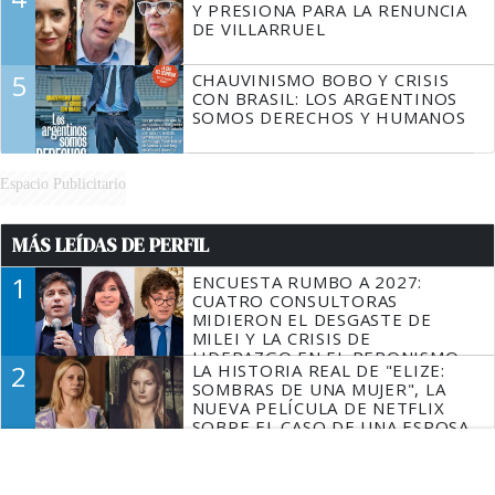
Y PRESIONA PARA LA RENUNCIA
DE VILLARRUEL
5
CHAUVINISMO BOBO Y CRISIS
CON BRASIL: LOS ARGENTINOS
SOMOS DERECHOS Y HUMANOS
Espacio Publicitario
MÁS LEÍDAS DE PERFIL
1
ENCUESTA RUMBO A 2027:
CUATRO CONSULTORAS
MIDIERON EL DESGASTE DE
MILEI Y LA CRISIS DE
LIDERAZGO EN EL PERONISMO
2
LA HISTORIA REAL DE "ELIZE:
SOMBRAS DE UNA MUJER", LA
NUEVA PELÍCULA DE NETFLIX
SOBRE EL CASO DE UNA ESPOSA
QUE DESCUARTIZÓ A SU
3
EL SENADO DIO MEDIA SANCIÓN
MARIDO
A LA INVIOLABILIDAD DE LA