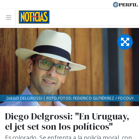
DIEGO DELGROSSI | FOTO:FOTOS: FEDERICO GUTIÉRREZ / FOCOUY.
Diego Delgrossi: "En Uruguay,
el jet set son los políticos"
Es colorado. Se enfrenta a la policía moral, con