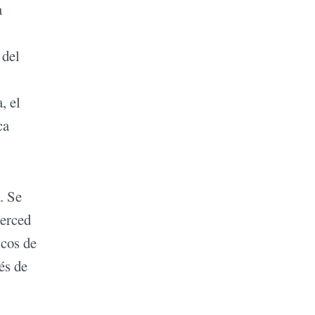
a
 del
, el
ca
. Se
merced
icos de
és de