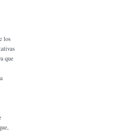
e los
tativas
ya que
ra
e
que,