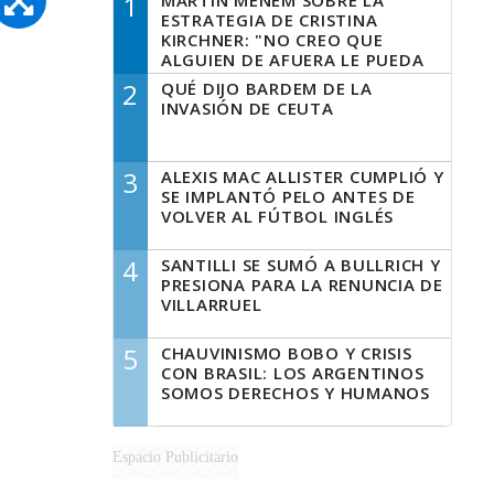
1
MARTÍN MENEM SOBRE LA
ESTRATEGIA DE CRISTINA
KIRCHNER: "NO CREO QUE
ALGUIEN DE AFUERA LE PUEDA
DECIR A LA JUSTICIA LO QUE
2
QUÉ DIJO BARDEM DE LA
TIENE QUE HACER"
INVASIÓN DE CEUTA
3
ALEXIS MAC ALLISTER CUMPLIÓ Y
SE IMPLANTÓ PELO ANTES DE
VOLVER AL FÚTBOL INGLÉS
4
SANTILLI SE SUMÓ A BULLRICH Y
PRESIONA PARA LA RENUNCIA DE
VILLARRUEL
5
CHAUVINISMO BOBO Y CRISIS
CON BRASIL: LOS ARGENTINOS
SOMOS DERECHOS Y HUMANOS
Espacio Publicitario