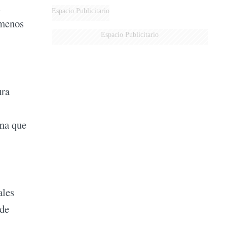
l
Espacio Publicitario
 menos
Espacio Publicitario
ura
ema que
ales
 de