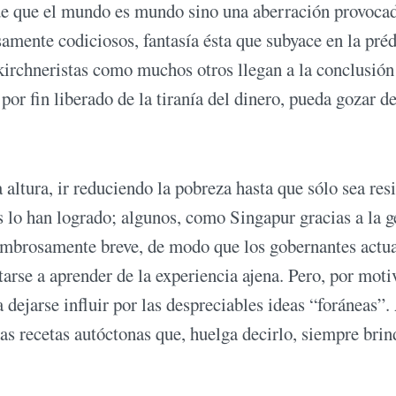
de que el mundo es mundo sino una aberración provoca
mente codiciosos, fantasía ésta que subyace en la pré
 kirchneristas como muchos otros llegan a la conclusión
por fin liberado de la tiranía del dinero, pueda gozar de
 altura, ir reduciendo la pobreza hasta que sólo sea res
s lo han logrado; algunos, como Singapur gracias a la g
ombrosamente breve, de modo que los gobernantes actu
tarse a aprender de la experiencia ajena. Pero, por moti
a dejarse influir por las despreciables ideas “foráneas”.
idas recetas autóctonas que, huelga decirlo, siempre bri