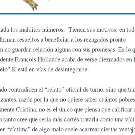
 nada los malditos números. Tienen sus motivos: en tod
afirman resueltos a beneficiar a los rezagados pronto
ón no guardan relación alguna con sus promesas. Es lo 
sidente François Hollande acaba de verse diezmados en 
elo” K está en vías de desintegrarse.
o contradicen el “relato” oficial de turno, sino que ta
izantes, razón por la que no quiere saber cuántos pobre
ente Cristina, no es el único que piensa que calificar 
lo tanto cree que sería más cortés tratarla como una víc
er “víctima” de algo malo suele acarrear ciertas ventaj