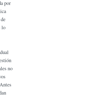
da por
dica
 de
 lo
idual
estión
ales no
vos
 Antes
ndan