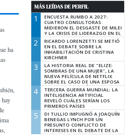
MÁS LEÍDAS DE PERFIL
1
ENCUESTA RUMBO A 2027:
CUATRO CONSULTORAS
MIDIERON EL DESGASTE DE MILEI
as
Y LA CRISIS DE LIDERAZGO EN EL
PERONISMO
2
RICARDO LORENZETTI SE METIÓ
EN EL DEBATE SOBRE LA
que ha
INHABILITACIÓN DE CRISTINA
KIRCHNER
las
3
LA HISTORIA REAL DE "ELIZE:
SOMBRAS DE UNA MUJER", LA
NUEVA PELÍCULA DE NETFLIX
SOBRE EL CASO DE UNA ESPOSA
QUE DESCUARTIZÓ A SU
mbién,
4
TERCERA GUERRA MUNDIAL: LA
MARIDO
INTELIGENCIA ARTIFICIAL
s hay
REVELÓ CUÁLES SERÍAN LOS
PRIMEROS PAÍSES
de
LATINOAMERICANOS EN SER
5
DI TULLIO IMPUGNÓ A JOAQUÍN
DERROTADOS
tima
BENEGAS LYNCH POR UN
PRESUNTO CONFLICTO DE
as,
INTERESES EN EL DEBATE DE LA
LEY DE TIERRAS