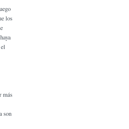
luego
ue los
de
 haya
 el
ar más
a son