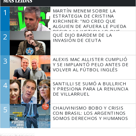
MÁS LEÍDAS
1
MARTÍN MENEM SOBRE LA
ESTRATEGIA DE CRISTINA
KIRCHNER: "NO CREO QUE
ALGUIEN DE AFUERA LE PUEDA
DECIR A LA JUSTICIA LO QUE
2
QUÉ DIJO BARDEM DE LA
TIENE QUE HACER"
INVASIÓN DE CEUTA
3
ALEXIS MAC ALLISTER CUMPLIÓ
Y SE IMPLANTÓ PELO ANTES DE
VOLVER AL FÚTBOL INGLÉS
4
SANTILLI SE SUMÓ A BULLRICH
Y PRESIONA PARA LA RENUNCIA
DE VILLARRUEL
5
CHAUVINISMO BOBO Y CRISIS
CON BRASIL: LOS ARGENTINOS
SOMOS DERECHOS Y HUMANOS