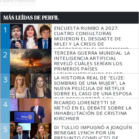
Espacio Publicitario
MÁS LEÍDAS DE PERFIL
1
ENCUESTA RUMBO A 2027:
CUATRO CONSULTORAS
MIDIERON EL DESGASTE DE
MILEI Y LA CRISIS DE
LIDERAZGO EN EL PERONISMO
2
TERCERA GUERRA MUNDIAL: LA
INTELIGENCIA ARTIFICIAL
REVELÓ CUÁLES SERÍAN LOS
PRIMEROS PAÍSES
LATINOAMERICANOS EN SER
3
LA HISTORIA REAL DE "ELIZE:
DERROTADOS
SOMBRAS DE UNA MUJER", LA
NUEVA PELÍCULA DE NETFLIX
SOBRE EL CASO DE UNA ESPOSA
QUE DESCUARTIZÓ A SU
4
RICARDO LORENZETTI SE
MARIDO
METIÓ EN EL DEBATE SOBRE LA
INHABILITACIÓN DE CRISTINA
KIRCHNER
5
DI TULLIO IMPUGNÓ A JOAQUÍN
BENEGAS LYNCH POR UN
PRESUNTO CONFLICTO DE