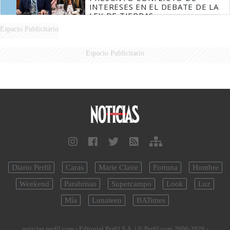
INTERESES EN EL DEBATE DE LA
LEY DE TIERRAS
Espacio Publicitario
Espacio Publicitario
Diario Perfil
Caras
Marie Claire
Fortuna
Hombre
Weekend
Parabrisas
Supercampo
Look
Luz
Mía
Lunateen
BATimes
noticias.perfil.com - Editorial Perfil S.A.
| © Perfil.com 2006-2026 -