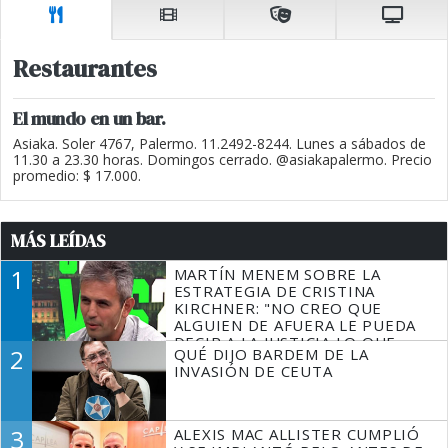
Restaurantes
El mundo en un bar.
Asiaka. Soler 4767, Palermo. 11.2492-8244. Lunes a sábados de
11.30 a 23.30 horas. Domingos cerrado. @asiakapalermo. Precio
promedio: $ 17.000.
MÁS LEÍDAS
1
MARTÍN MENEM SOBRE LA
ESTRATEGIA DE CRISTINA
KIRCHNER: "NO CREO QUE
ALGUIEN DE AFUERA LE PUEDA
DECIR A LA JUSTICIA LO QUE
2
QUÉ DIJO BARDEM DE LA
TIENE QUE HACER"
INVASIÓN DE CEUTA
3
ALEXIS MAC ALLISTER CUMPLIÓ