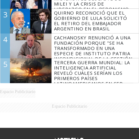
MILEI Y LA CRISIS DE
LIDERAZGO EN EL PERONISMO
3
QUIRNO RECONOCIÓ QUE EL
GOBIERNO DE LULA SOLICITÓ
EL RETIRO DEL EMBAJADOR
ARGENTINO EN BRASIL
4
CACHANOSKY RENUNCIÓ A UNA
FUNDACIÓN PORQUE "SE HA
TRANSFORMADO EN UNA
ESPECIE DE INSTITUTO PATRIA
INCONDICIONAL DE LA GESTIÓN
5
TERCERA GUERRA MUNDIAL: LA
DE MILEI"
INTELIGENCIA ARTIFICIAL
REVELÓ CUÁLES SERÍAN LOS
PRIMEROS PAÍSES
LATINOAMERICANOS EN SER
DERROTADOS
Espacio Publicitario
Espacio Publicitario