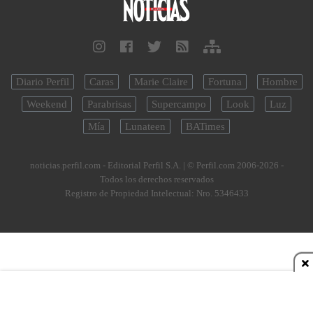
Diario Perfil
Caras
Marie Claire
Fortuna
Hombre
Weekend
Parabrisas
Supercampo
Look
Luz
Mía
Lunateen
BATimes
noticias.perfil.com - Editorial Perfil S.A.
| © Perfil.com 2006-2026 -
Todos los derechos reservados
Registro de Propiedad Intelectual: Nro. 5346433