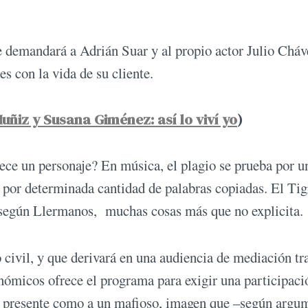
 demandará a Adrián Suar y al propio actor Julio Cháv
s con la vida de su cliente.
uñiz y Susana Giménez: así lo viví yo
)
ece un personaje? En música, el plagio se prueba por u
o, por determinada cantidad de palabras copiadas. El Tig
 según Llermanos, muchas cosas más que no explicita.
civil, y que derivará en una audiencia de mediación tra
onómicos ofrece el programa para exigir una participaci
lo presente como a un mafioso, imagen que –según argu