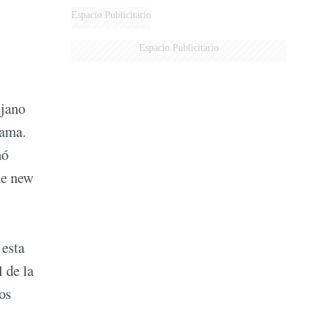
Espacio Publicitario
Espacio Publicitario
ujano
bama.
nó
he new
 esta
 de la
ros