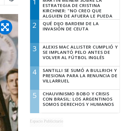
1
MARTÍN MENEM SOBRE LA
ESTRATEGIA DE CRISTINA
KIRCHNER: "NO CREO QUE
ALGUIEN DE AFUERA LE PUEDA
DECIR A LA JUSTICIA LO QUE
2
QUÉ DIJO BARDEM DE LA
TIENE QUE HACER"
INVASIÓN DE CEUTA
3
ALEXIS MAC ALLISTER CUMPLIÓ Y
SE IMPLANTÓ PELO ANTES DE
VOLVER AL FÚTBOL INGLÉS
4
SANTILLI SE SUMÓ A BULLRICH Y
PRESIONA PARA LA RENUNCIA DE
VILLARRUEL
5
CHAUVINISMO BOBO Y CRISIS
CON BRASIL: LOS ARGENTINOS
SOMOS DERECHOS Y HUMANOS
Espacio Publicitario