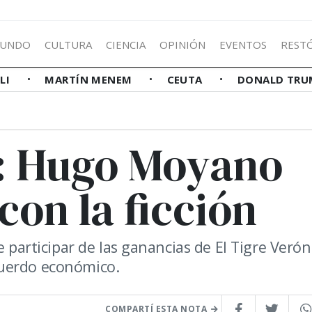
UNDO
CULTURA
CIENCIA
OPINIÓN
EVENTOS
REST
LLI
MARTÍN MENEM
CEUTA
DONALD TRU
h: Hugo Moyano
con la ficción
e participar de las ganancias de El Tigre Verón
cuerdo económico.
COMPARTÍ ESTA NOTA