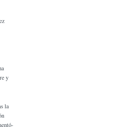
ez
na
re y
s la
ón
mentó-