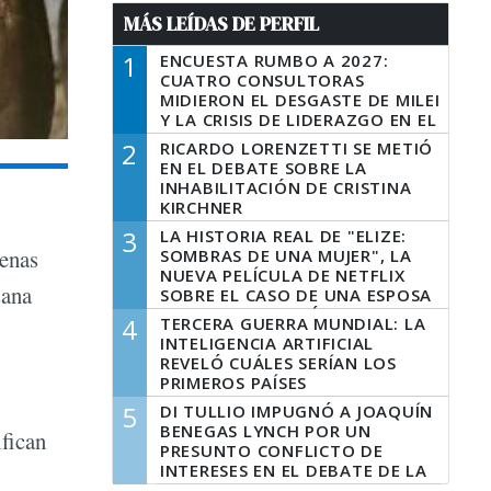
MÁS LEÍDAS DE PERFIL
1
ENCUESTA RUMBO A 2027:
CUATRO CONSULTORAS
MIDIERON EL DESGASTE DE MILEI
Y LA CRISIS DE LIDERAZGO EN EL
PERONISMO
2
RICARDO LORENZETTI SE METIÓ
EN EL DEBATE SOBRE LA
INHABILITACIÓN DE CRISTINA
KIRCHNER
3
LA HISTORIA REAL DE "ELIZE:
uenas
SOMBRAS DE UNA MUJER", LA
NUEVA PELÍCULA DE NETFLIX
sana
SOBRE EL CASO DE UNA ESPOSA
QUE DESCUARTIZÓ A SU
4
TERCERA GUERRA MUNDIAL: LA
MARIDO
INTELIGENCIA ARTIFICIAL
REVELÓ CUÁLES SERÍAN LOS
PRIMEROS PAÍSES
LATINOAMERICANOS EN SER
5
DI TULLIO IMPUGNÓ A JOAQUÍN
DERROTADOS
BENEGAS LYNCH POR UN
ifican
PRESUNTO CONFLICTO DE
INTERESES EN EL DEBATE DE LA
LEY DE TIERRAS