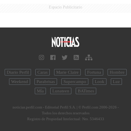
Espacio Publicitario
Diario Perfil
Caras
Marie Claire
Fortuna
Hombre
Weekend
Parabrisas
Supercampo
Look
Luz
Mía
Lunateen
BATimes
noticias.perfil.com - Editorial Perfil S.A.
| © Perfil.com 2006-2026 -
Todos los derechos reservados
Registro de Propiedad Intelectual: Nro. 5346433