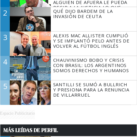
ALGUIEN DE AFUERA LE PUEDA
DECIR A LA JUSTICIA LO QUE
2
QUÉ DIJO BARDEM DE LA
TIENE QUE HACER"
INVASIÓN DE CEUTA
3
ALEXIS MAC ALLISTER CUMPLIÓ
Y SE IMPLANTÓ PELO ANTES DE
VOLVER AL FÚTBOL INGLÉS
4
CHAUVINISMO BOBO Y CRISIS
CON BRASIL: LOS ARGENTINOS
SOMOS DERECHOS Y HUMANOS
5
SANTILLI SE SUMÓ A BULLRICH
Y PRESIONA PARA LA RENUNCIA
DE VILLARRUEL
Espacio Publicitario
MÁS LEÍDAS DE PERFIL