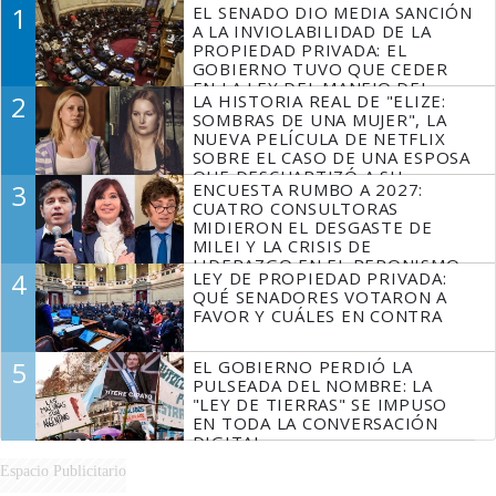
1
EL SENADO DIO MEDIA SANCIÓN
A LA INVIOLABILIDAD DE LA
PROPIEDAD PRIVADA: EL
GOBIERNO TUVO QUE CEDER
EN LA LEY DEL MANEJO DEL
2
LA HISTORIA REAL DE "ELIZE:
FUEGO
SOMBRAS DE UNA MUJER", LA
NUEVA PELÍCULA DE NETFLIX
SOBRE EL CASO DE UNA ESPOSA
QUE DESCUARTIZÓ A SU
3
ENCUESTA RUMBO A 2027:
MARIDO
CUATRO CONSULTORAS
MIDIERON EL DESGASTE DE
MILEI Y LA CRISIS DE
LIDERAZGO EN EL PERONISMO
4
LEY DE PROPIEDAD PRIVADA:
QUÉ SENADORES VOTARON A
FAVOR Y CUÁLES EN CONTRA
5
EL GOBIERNO PERDIÓ LA
PULSEADA DEL NOMBRE: LA
"LEY DE TIERRAS" SE IMPUSO
EN TODA LA CONVERSACIÓN
DIGITAL
Espacio Publicitario