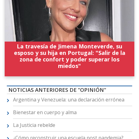
La travesía de Jimena Monteverde, su
esposo y su hija en Portugal: "Salir de la
zona de confort y poder superar los
miedos"
NOTICIAS ANTERIORES DE "OPINIÓN"
Argentina y Venezuela: una declaración errónea
Bienestar en cuerpo y alma
La Justicia rebelde
¿Cómo reconstruir una escuela post pandemia?