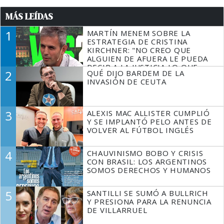
MÁS LEÍDAS
1
MARTÍN MENEM SOBRE LA
ESTRATEGIA DE CRISTINA
KIRCHNER: "NO CREO QUE
ALGUIEN DE AFUERA LE PUEDA
DECIR A LA JUSTICIA LO QUE
2
QUÉ DIJO BARDEM DE LA
TIENE QUE HACER"
INVASIÓN DE CEUTA
3
ALEXIS MAC ALLISTER CUMPLIÓ
Y SE IMPLANTÓ PELO ANTES DE
VOLVER AL FÚTBOL INGLÉS
4
CHAUVINISMO BOBO Y CRISIS
CON BRASIL: LOS ARGENTINOS
SOMOS DERECHOS Y HUMANOS
5
SANTILLI SE SUMÓ A BULLRICH
Y PRESIONA PARA LA RENUNCIA
DE VILLARRUEL