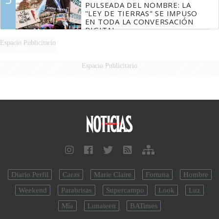
PULSEADA DEL NOMBRE: LA
"LEY DE TIERRAS" SE IMPUSO
EN TODA LA CONVERSACIÓN
DIGITAL
Espacio Publicitario
Espacio Publicitario
Diario Perfil
Caras
Marie Claire
Fortuna
Hombre
Weekend
Parabrisas
Supercampo
Look
Luz
Mía
Lunateen
BATimes