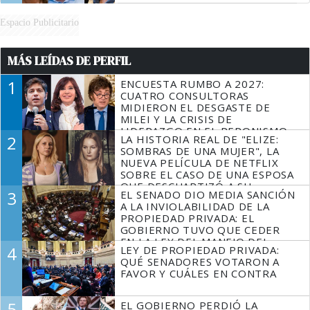
Espacio Publicitario
MÁS LEÍDAS DE PERFIL
1
ENCUESTA RUMBO A 2027:
CUATRO CONSULTORAS
MIDIERON EL DESGASTE DE
MILEI Y LA CRISIS DE
LIDERAZGO EN EL PERONISMO
2
LA HISTORIA REAL DE "ELIZE:
SOMBRAS DE UNA MUJER", LA
NUEVA PELÍCULA DE NETFLIX
SOBRE EL CASO DE UNA ESPOSA
QUE DESCUARTIZÓ A SU
3
EL SENADO DIO MEDIA SANCIÓN
MARIDO
A LA INVIOLABILIDAD DE LA
PROPIEDAD PRIVADA: EL
GOBIERNO TUVO QUE CEDER
EN LA LEY DEL MANEJO DEL
4
LEY DE PROPIEDAD PRIVADA:
FUEGO
QUÉ SENADORES VOTARON A
FAVOR Y CUÁLES EN CONTRA
5
EL GOBIERNO PERDIÓ LA