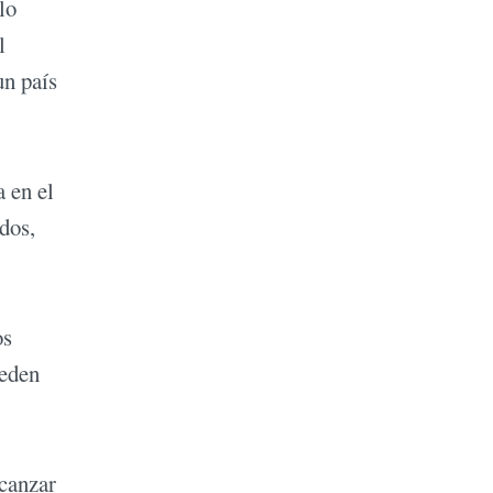
lo
l
un país
 en el
dos,
os
ueden
lcanzar