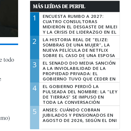
MÁS LEÍDAS DE PERFIL
1
ENCUESTA RUMBO A 2027:
CUATRO CONSULTORAS
MIDIERON EL DESGASTE DE MILEI
Y LA CRISIS DE LIDERAZGO EN EL
PERONISMO
2
LA HISTORIA REAL DE "ELIZE:
SOMBRAS DE UNA MUJER", LA
NUEVA PELÍCULA DE NETFLIX
SOBRE EL CASO DE UNA ESPOSA
e todo
QUE DESCUARTIZÓ A SU
3
EL SENADO DIO MEDIA SANCIÓN
MARIDO
A LA INVIOLABILIDAD DE LA
PROPIEDAD PRIVADA: EL
e
GOBIERNO TUVO QUE CEDER EN
LA LEY DEL MANEJO DEL FUEGO
4
EL GOBIERNO PERDIÓ LA
PULSEADA DEL NOMBRE: LA "LEY
DE TIERRAS" SE IMPUSO EN
TODA LA CONVERSACIÓN
DIGITAL
5
ANSES: CUÁNDO COBRAN
JUBILADOS Y PENSIONADOS EN
ismo)
AGOSTO DE 2026, SEGÚN EL DNI