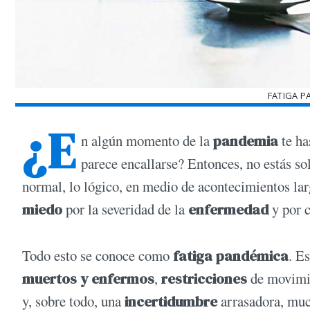
FATIGA P
¿E
n algún momento de la
pandemia
te h
parece encallarse? Entonces, no estás s
normal, lo lógico, en medio de acontecimientos la
miedo
por la severidad de la
enfermedad
y por 
Todo esto se conoce como
fatiga pandémica
. E
muertos y enfermos
,
restricciones
de movimie
y, sobre todo, una
incertidumbre
arrasadora, muc