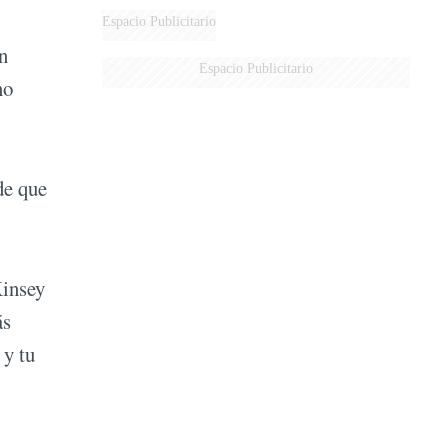
Espacio Publicitario
n
Espacio Publicitario
no
de que
Kinsey
ás
 y tu