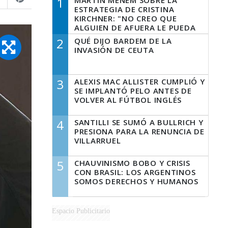
1
MARTÍN MENEM SOBRE LA
ESTRATEGIA DE CRISTINA
KIRCHNER: "NO CREO QUE
ALGUIEN DE AFUERA LE PUEDA
DECIR A LA JUSTICIA LO QUE
2
QUÉ DIJO BARDEM DE LA
TIENE QUE HACER"
INVASIÓN DE CEUTA
3
ALEXIS MAC ALLISTER CUMPLIÓ Y
SE IMPLANTÓ PELO ANTES DE
VOLVER AL FÚTBOL INGLÉS
4
SANTILLI SE SUMÓ A BULLRICH Y
PRESIONA PARA LA RENUNCIA DE
VILLARRUEL
5
CHAUVINISMO BOBO Y CRISIS
CON BRASIL: LOS ARGENTINOS
SOMOS DERECHOS Y HUMANOS
Espacio Publicitario