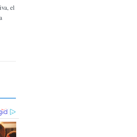
va, el
a