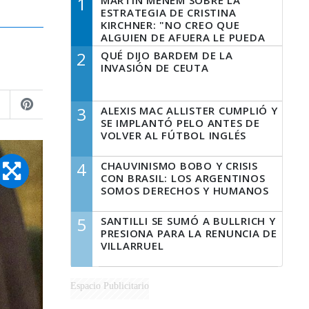
1
MARTÍN MENEM SOBRE LA
ESTRATEGIA DE CRISTINA
KIRCHNER: "NO CREO QUE
ALGUIEN DE AFUERA LE PUEDA
DECIR A LA JUSTICIA LO QUE
2
QUÉ DIJO BARDEM DE LA
TIENE QUE HACER"
INVASIÓN DE CEUTA
3
ALEXIS MAC ALLISTER CUMPLIÓ Y
SE IMPLANTÓ PELO ANTES DE
VOLVER AL FÚTBOL INGLÉS
4
CHAUVINISMO BOBO Y CRISIS
CON BRASIL: LOS ARGENTINOS
SOMOS DERECHOS Y HUMANOS
5
SANTILLI SE SUMÓ A BULLRICH Y
PRESIONA PARA LA RENUNCIA DE
VILLARRUEL
Espacio Publicitario