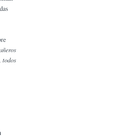
edas
bre
añeros
, todos
n