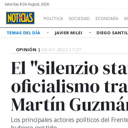
Saturday 8 De August, 2026
POLÍTICA
SOCIEDAD
ECONOMÍA
M
TEMAS DEL DÍA
JAVIER MILEI
DIEGO SANTI
OPINIÓN |
03-07-2022 17:27
El "silenzio s
oficialismo tr
Martín Guzmá
Los principales actores políticos del Fren
hubiese existido.