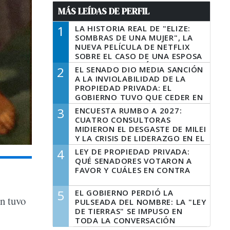
MÁS LEÍDAS DE PERFIL
1
LA HISTORIA REAL DE "ELIZE:
SOMBRAS DE UNA MUJER", LA
NUEVA PELÍCULA DE NETFLIX
SOBRE EL CASO DE UNA ESPOSA
QUE DESCUARTIZÓ A SU
2
EL SENADO DIO MEDIA SANCIÓN
MARIDO
A LA INVIOLABILIDAD DE LA
PROPIEDAD PRIVADA: EL
GOBIERNO TUVO QUE CEDER EN
LA LEY DEL MANEJO DEL FUEGO
3
ENCUESTA RUMBO A 2027:
CUATRO CONSULTORAS
MIDIERON EL DESGASTE DE MILEI
Y LA CRISIS DE LIDERAZGO EN EL
PERONISMO
4
LEY DE PROPIEDAD PRIVADA:
QUÉ SENADORES VOTARON A
FAVOR Y CUÁLES EN CONTRA
5
EL GOBIERNO PERDIÓ LA
ón tuvo
PULSEADA DEL NOMBRE: LA "LEY
DE TIERRAS" SE IMPUSO EN
TODA LA CONVERSACIÓN
DIGITAL