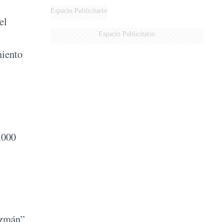
Espacio Publicitario
el
Espacio Publicitario
miento
.000
uzmán”