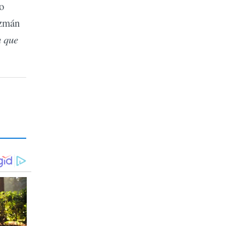
o
uzmán
 que